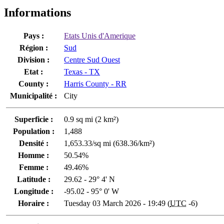
Informations
Pays :
Etats Unis d'Amerique
Région :
Sud
Division :
Centre Sud Ouest
Etat :
Texas - TX
County :
Harris County - RR
Municipalité :
City
Superficie :
0.9 sq mi (2 km²)
Population :
1,488
Densité :
1,653.33/sq mi (638.36/km²)
Homme :
50.54%
Femme :
49.46%
Latitude :
29.62 - 29° 4' N
Longitude :
-95.02 - 95° 0' W
Horaire :
Tuesday 03 March 2026 - 19:49 (
UTC
-6)