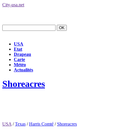
City-usa.net
USA
Etat
Drapeau
Carte
Météo
Actualités
Shoreacres
USA
/
Texas
/
Harris Comté
/
Shoreacres