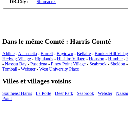
DB-City :
Shoreacres
Dans le même Comté : Harris Comté
Aldine
-
Atascocita
-
Barrett
-
Baytown
-
Bellaire
-
Bunker Hill Villa
Hedwig Village
-
Highlands
-
Hilshire Village
-
Houston
-
Humble
-
-
Nassau Bay
-
Pasadena
-
Piney Point Village
-
Seabrook
-
Sheldon
Tomball
-
Webster
-
West University Place
Villes et villages voisins
Southeast Harris
-
La Porte
-
Deer Park
-
Seabrook
-
Webster
-
Nassa
Point