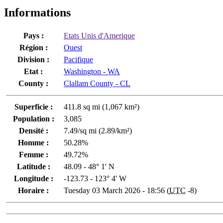
Informations
Pays :
Etats Unis d'Amerique
Région :
Ouest
Division :
Pacifique
Etat :
Washington - WA
County :
Clallam County - CL
Superficie :
411.8 sq mi (1,067 km²)
Population :
3,085
Densité :
7.49/sq mi (2.89/km²)
Homme :
50.28%
Femme :
49.72%
Latitude :
48.09 - 48° 1' N
Longitude :
-123.73 - 123° 4' W
Horaire :
Tuesday 03 March 2026 - 18:56 (
UTC
-8)