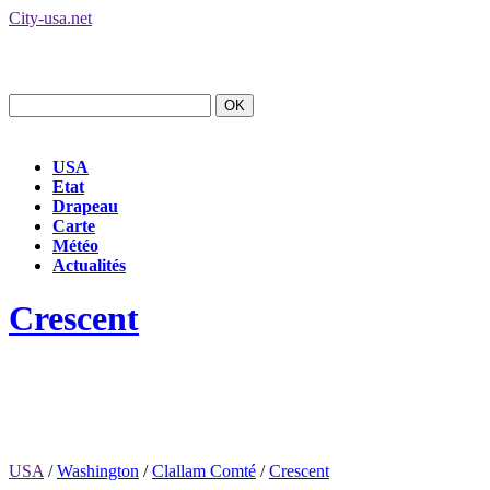
City-usa.net
USA
Etat
Drapeau
Carte
Météo
Actualités
Crescent
USA
/
Washington
/
Clallam Comté
/
Crescent