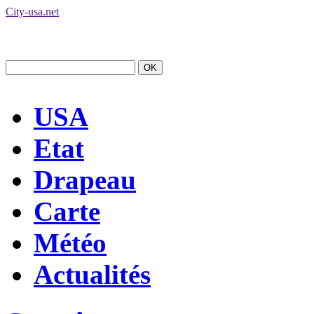
City-usa.net
USA
Etat
Drapeau
Carte
Météo
Actualités