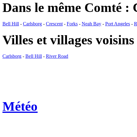
Dans le même Comté : 
Bell Hill
-
Carlsborg
-
Crescent
-
Forks
-
Neah Bay
-
Port Angeles
-
R
Villes et villages voisins
Carlsborg
-
Bell Hill
-
River Road
Météo