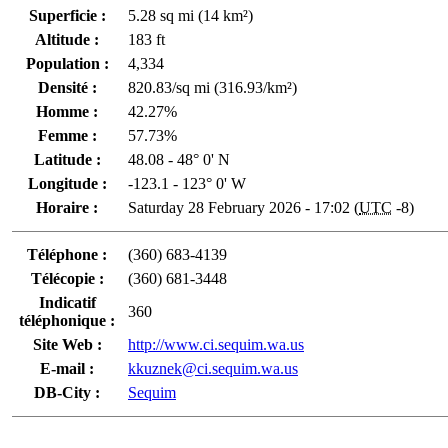
Superficie :
5.28 sq mi (14 km²)
Altitude :
183 ft
Population :
4,334
Densité :
820.83/sq mi (316.93/km²)
Homme :
42.27%
Femme :
57.73%
Latitude :
48.08 - 48° 0' N
Longitude :
-123.1 - 123° 0' W
Horaire :
Saturday 28 February 2026 - 17:02 (
UTC
-8)
Téléphone :
(360) 683-4139
Télécopie :
(360) 681-3448
Indicatif
360
téléphonique :
Site Web :
http://www.ci.sequim.wa.us
E-mail :
kkuznek@ci.sequim.wa.us
DB-City :
Sequim