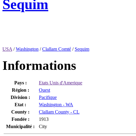
Sequim
USA
/
Washington
/
Clallam Comté
/
Sequim
Informations
Pays :
Etats Unis d'Amerique
Région :
Ouest
Division :
Pacifique
Etat :
Washington - WA
County :
Clallam County - CL
Fondée :
1913
Municipalité :
City