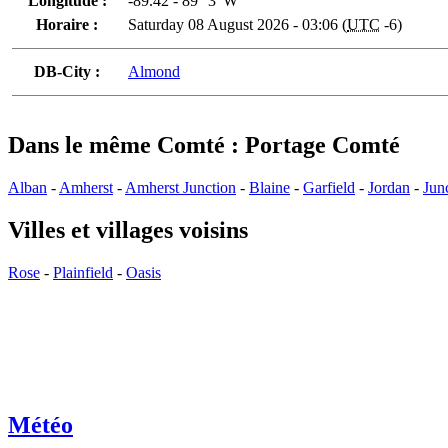
Longitude :
-89.42 - 89° 3' W
Horaire :
Saturday 08 August 2026 - 03:06 (
UTC
-6)
DB-City :
Almond
Dans le même Comté : Portage Comté
Alban
-
Amherst
-
Amherst Junction
-
Blaine
-
Garfield
-
Jordan
-
Jun
Villes et villages voisins
Rose
-
Plainfield
-
Oasis
Météo