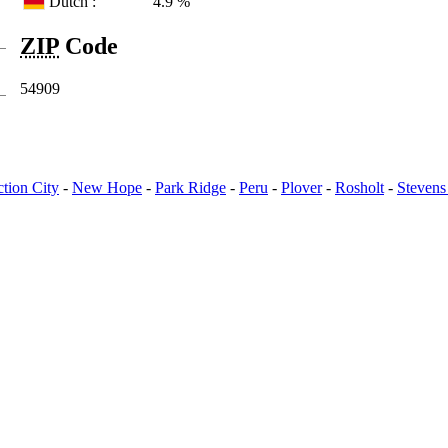
Dutch :
4.9 %
ZIP
Code
54909
ction City
-
New Hope
-
Park Ridge
-
Peru
-
Plover
-
Rosholt
-
Stevens