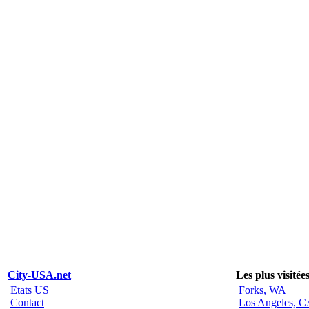
City-USA.net
Les plus visitée
Etats US
Forks, WA
Contact
Los Angeles, 