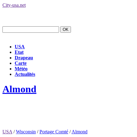
City-usa.net
USA
Etat
Drapeau
Carte
Météo
Actualités
Almond
USA
/
Wisconsin
/
Portage Comté
/
Almond