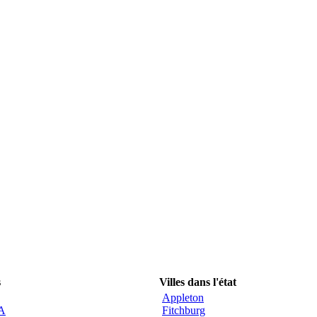
s
Villes dans l'état
Appleton
CA
Fitchburg