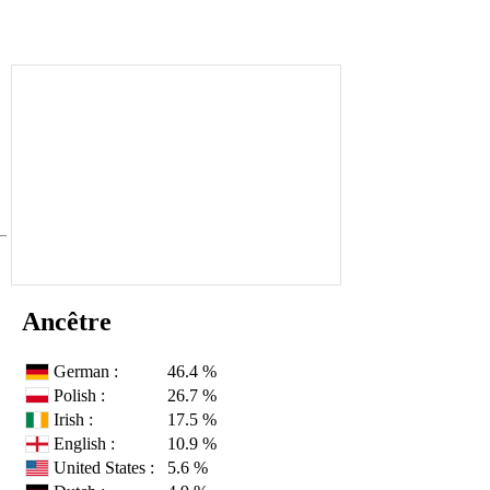
Ancêtre
German :
46.4 %
Polish :
26.7 %
Irish :
17.5 %
English :
10.9 %
United States :
5.6 %