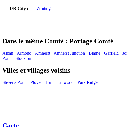
DB-City :
Whiting
Dans le même Comté : Portage Comté
Alban
-
Almond
-
Amherst
-
Amherst Junction
-
Blaine
-
Garfield
-
Jo
Point
-
Stockton
Villes et villages voisins
Stevens Point
-
Plover
-
Hull
-
Linwood
-
Park Ridge
Carte