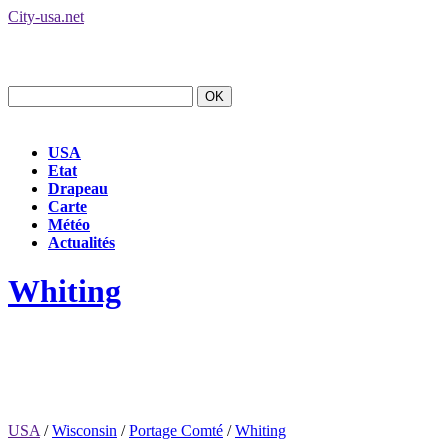
City-usa.net
USA
Etat
Drapeau
Carte
Météo
Actualités
Whiting
USA
/
Wisconsin
/
Portage Comté
/
Whiting