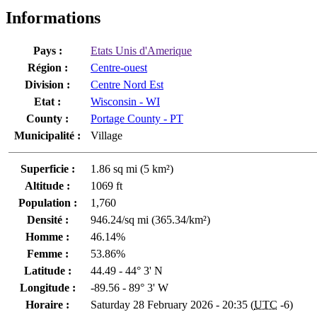
Informations
Pays :
Etats Unis d'Amerique
Région :
Centre-ouest
Division :
Centre Nord Est
Etat :
Wisconsin - WI
County :
Portage County - PT
Municipalité :
Village
Superficie :
1.86 sq mi (5 km²)
Altitude :
1069 ft
Population :
1,760
Densité :
946.24/sq mi (365.34/km²)
Homme :
46.14%
Femme :
53.86%
Latitude :
44.49 - 44° 3' N
Longitude :
-89.56 - 89° 3' W
Horaire :
Saturday 28 February 2026 - 20:35 (
UTC
-6)