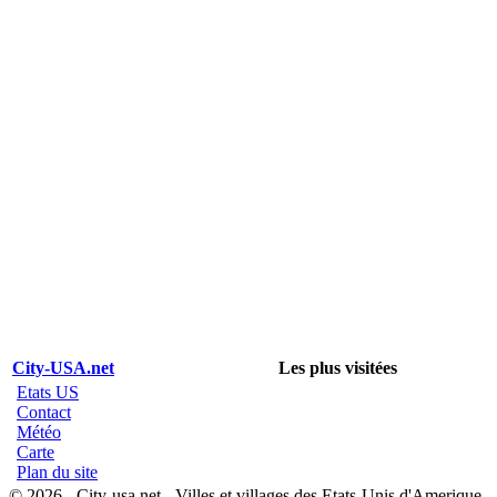
City-USA.net
Les plus visitées
Etats US
Contact
Météo
Carte
Plan du site
© 2026 - City-usa.net - Villes et villages des Etats-Unis d'Amerique