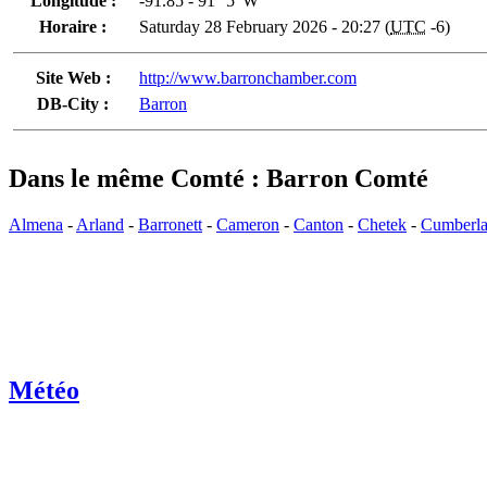
Longitude :
-91.85 - 91° 5' W
Horaire :
Saturday 28 February 2026 - 20:27 (
UTC
-6)
Site Web :
http://www.barronchamber.com
DB-City :
Barron
Dans le même Comté : Barron Comté
Almena
-
Arland
-
Barronett
-
Cameron
-
Canton
-
Chetek
-
Cumberl
Météo