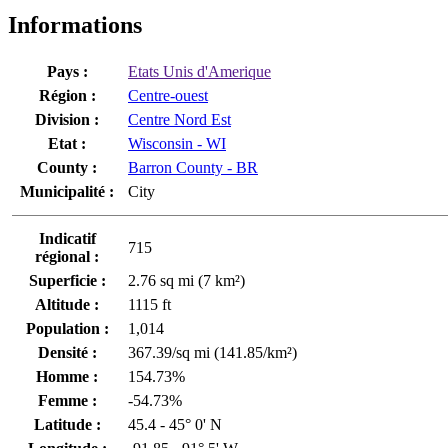
Informations
Pays :
Etats Unis d'Amerique
Région :
Centre-ouest
Division :
Centre Nord Est
Etat :
Wisconsin - WI
County :
Barron County - BR
Municipalité :
City
Indicatif
715
régional :
Superficie :
2.76 sq mi (7 km²)
Altitude :
1115 ft
Population :
1,014
Densité :
367.39/sq mi (141.85/km²)
Homme :
154.73%
Femme :
-54.73%
Latitude :
45.4 - 45° 0' N