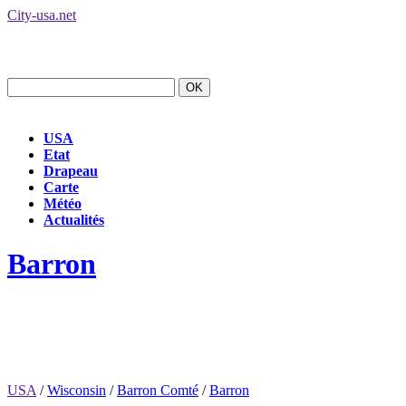
City-usa.net
USA
Etat
Drapeau
Carte
Météo
Actualités
Barron
USA
/
Wisconsin
/
Barron Comté
/
Barron