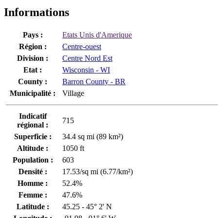
Informations
Pays :
Etats Unis d'Amerique
Région :
Centre-ouest
Division :
Centre Nord Est
Etat :
Wisconsin - WI
County :
Barron County - BR
Municipalité :
Village
Indicatif
715
régional :
Superficie :
34.4 sq mi (89 km²)
Altitude :
1050 ft
Population :
603
Densité :
17.53/sq mi (6.77/km²)
Homme :
52.4%
Femme :
47.6%
Latitude :
45.25 - 45° 2' N