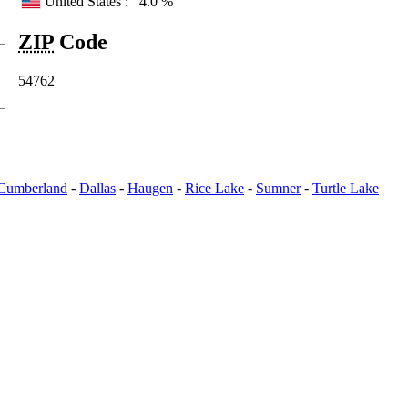
United States :
4.0 %
ZIP
Code
54762
Cumberland
-
Dallas
-
Haugen
-
Rice Lake
-
Sumner
-
Turtle Lake