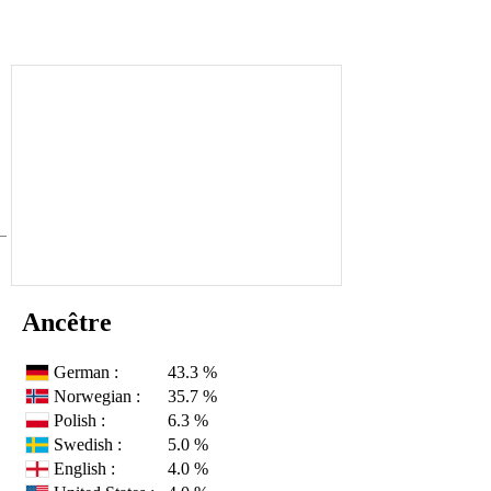
Ancêtre
German :
43.3 %
Norwegian :
35.7 %
Polish :
6.3 %
Swedish :
5.0 %
English :
4.0 %