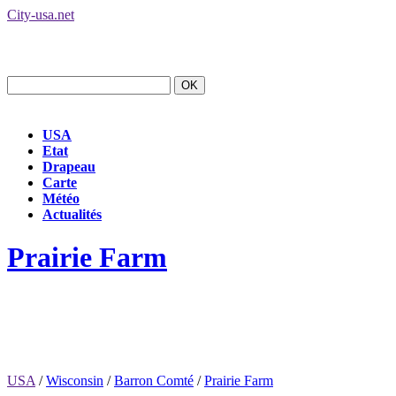
City-usa.net
USA
Etat
Drapeau
Carte
Météo
Actualités
Prairie Farm
USA
/
Wisconsin
/
Barron Comté
/
Prairie Farm