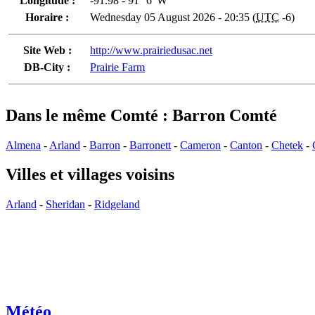
Longitude :
-91.98 - 91° 6' W
Horaire :
Wednesday 05 August 2026 - 20:35 (
UTC
-6)
Site Web :
http://www.prairiedusac.net
DB-City :
Prairie Farm
Dans le même Comté : Barron Comté
Almena
-
Arland
-
Barron
-
Barronett
-
Cameron
-
Canton
-
Chetek
-
Villes et villages voisins
Arland
-
Sheridan
-
Ridgeland
Météo