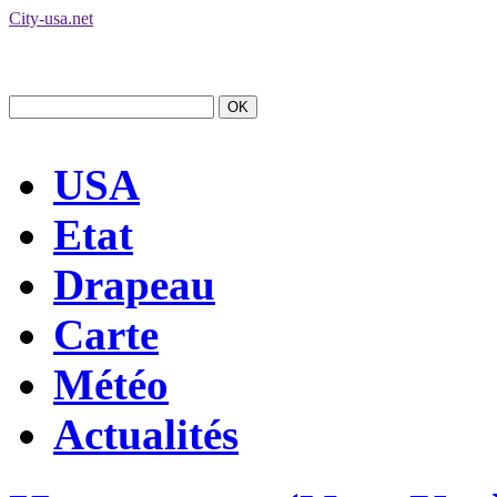
City-usa.net
USA
Etat
Drapeau
Carte
Météo
Actualités