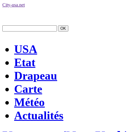
City-usa.net
USA
Etat
Drapeau
Carte
Météo
Actualités