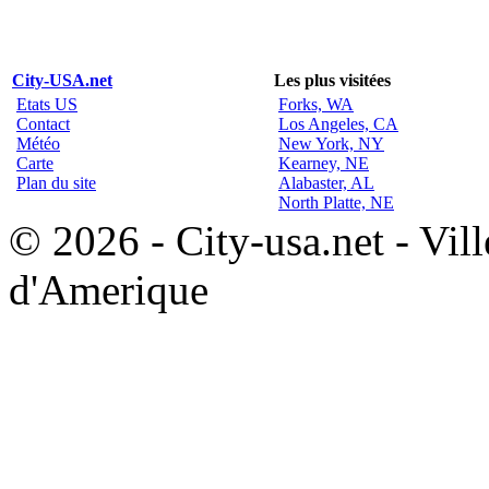
City-USA.net
Les plus visitées
Etats US
Forks, WA
Contact
Los Angeles, CA
Météo
New York, NY
Carte
Kearney, NE
Plan du site
Alabaster, AL
North Platte, NE
© 2026 - City-usa.net - Vill
d'Amerique