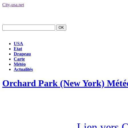
City-usa.net
USA
Etat
Drapeau
Carte
Météo
Actualités
Orchard Park (New York) Mété
Lien vers 