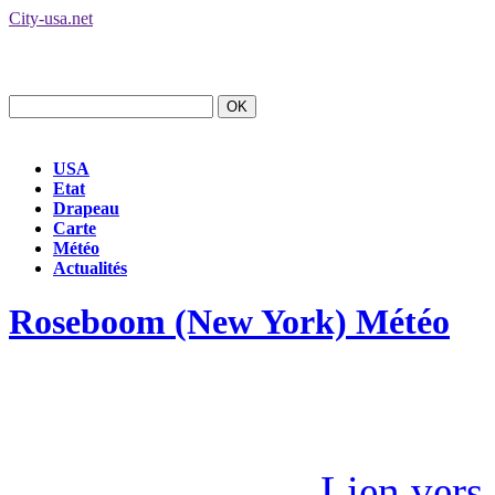
City-usa.net
USA
Etat
Drapeau
Carte
Météo
Actualités
Roseboom (New York) Météo
Lien ver