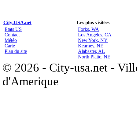
City-USA.net
Les plus visitées
Etats US
Forks, WA
Contact
Los Angeles, CA
Météo
New York, NY
Carte
Kearney, NE
Plan du site
Alabaster, AL
North Platte, NE
© 2026 - City-usa.net - Vill
d'Amerique