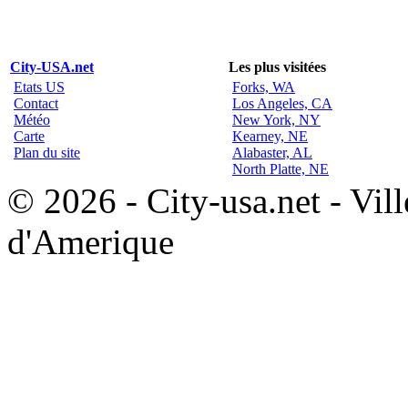
City-USA.net
Les plus visitées
Etats US
Forks, WA
Contact
Los Angeles, CA
Météo
New York, NY
Carte
Kearney, NE
Plan du site
Alabaster, AL
North Platte, NE
© 2026 - City-usa.net - Vill
d'Amerique