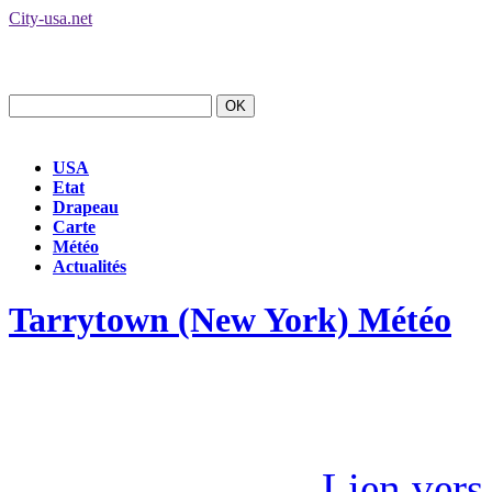
City-usa.net
USA
Etat
Drapeau
Carte
Météo
Actualités
Tarrytown (New York) Météo
Lien vers