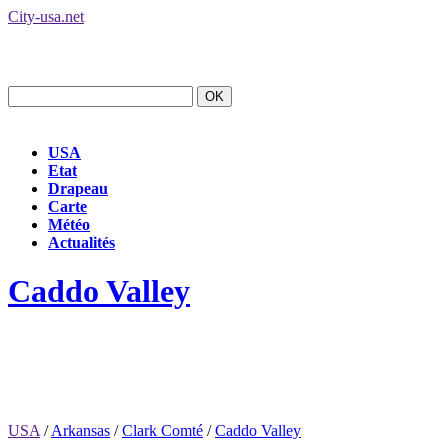
City-usa.net
USA
Etat
Drapeau
Carte
Météo
Actualités
Caddo Valley
USA
/
Arkansas
/
Clark Comté
/
Caddo Valley