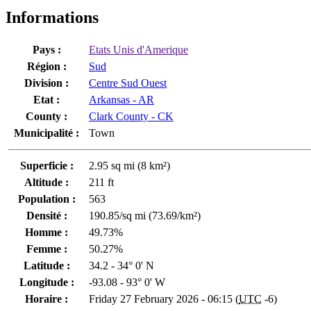
Informations
Pays :
Etats Unis d'Amerique
Région :
Sud
Division :
Centre Sud Ouest
Etat :
Arkansas - AR
County :
Clark County - CK
Municipalité :
Town
Superficie :
2.95 sq mi (8 km²)
Altitude :
211 ft
Population :
563
Densité :
190.85/sq mi (73.69/km²)
Homme :
49.73%
Femme :
50.27%
Latitude :
34.2 - 34° 0' N
Longitude :
-93.08 - 93° 0' W
Horaire :
Friday 27 February 2026 - 06:15 (
UTC
-6)