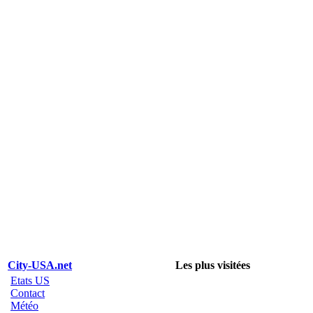
City-USA.net
Les plus visitées
Etats US
Contact
Météo