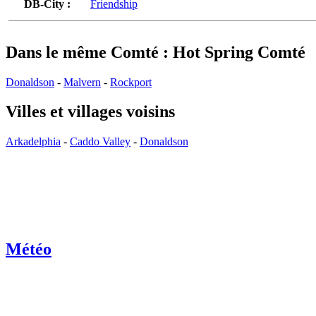
DB-City :
Friendship
Dans le même Comté : Hot Spring Comté
Donaldson
-
Malvern
-
Rockport
Villes et villages voisins
Arkadelphia
-
Caddo Valley
-
Donaldson
Météo