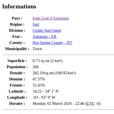
Informations
Pays :
Etats Unis d'Amerique
Région :
Sud
Division :
Centre Sud Ouest
Etat :
Arkansas - AR
County :
Hot Spring County - HT
Municipalité :
Town
Superficie :
0.73 sq mi (2 km²)
Population :
206
Densité :
282.19/sq mi (108.95/km²)
Homme :
47.57%
Femme :
52.43%
Latitude :
34.22 - 34° 1' N
Longitude :
-93 - 93° 0' W
Horaire :
Monday 02 March 2026 - 22:46 (
UTC
-6)