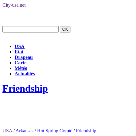
City-usa.net
USA
Etat
Drapeau
Carte
Météo
Actualités
Friendship
USA
/
Arkansas
/
Hot Spring Comté
/
Friendship