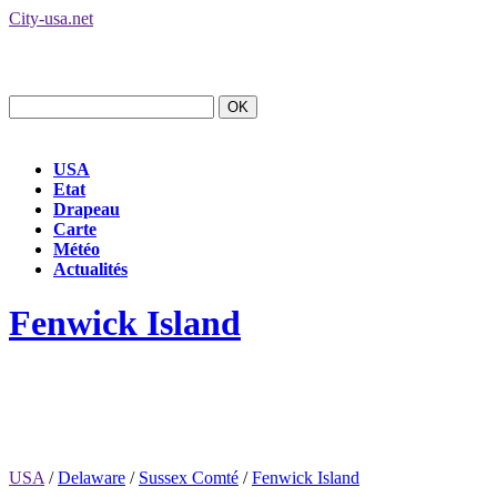
City-usa.net
USA
Etat
Drapeau
Carte
Météo
Actualités
Fenwick Island
USA
/
Delaware
/
Sussex Comté
/
Fenwick Island