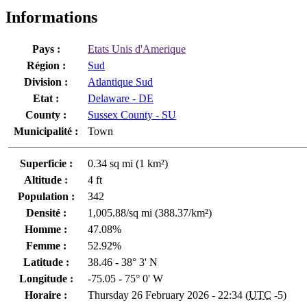
Informations
Pays :
Etats Unis d'Amerique
Région :
Sud
Division :
Atlantique Sud
Etat :
Delaware - DE
County :
Sussex County - SU
Municipalité :
Town
Superficie :
0.34 sq mi (1 km²)
Altitude :
4 ft
Population :
342
Densité :
1,005.88/sq mi (388.37/km²)
Homme :
47.08%
Femme :
52.92%
Latitude :
38.46 - 38° 3' N
Longitude :
-75.05 - 75° 0' W
Horaire :
Thursday 26 February 2026 - 22:34 (
UTC
-5)