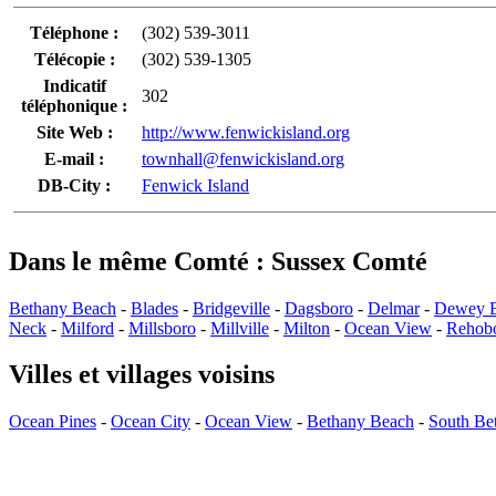
Téléphone :
(302) 539-3011
Télécopie :
(302) 539-1305
Indicatif
302
téléphonique :
Site Web :
http://www.fenwickisland.org
E-mail :
townhall@fenwickisland.org
DB-City :
Fenwick Island
Dans le même Comté : Sussex Comté
Bethany Beach
-
Blades
-
Bridgeville
-
Dagsboro
-
Delmar
-
Dewey 
Neck
-
Milford
-
Millsboro
-
Millville
-
Milton
-
Ocean View
-
Rehob
Villes et villages voisins
Ocean Pines
-
Ocean City
-
Ocean View
-
Bethany Beach
-
South Be