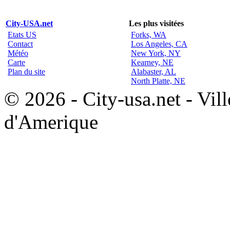
City-USA.net
Les plus visitées
Etats US
Forks, WA
Contact
Los Angeles, CA
Météo
New York, NY
Carte
Kearney, NE
Plan du site
Alabaster, AL
North Platte, NE
© 2026 - City-usa.net - Vill
d'Amerique