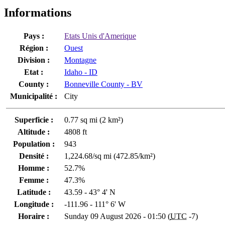
Informations
Pays :
Etats Unis d'Amerique
Région :
Ouest
Division :
Montagne
Etat :
Idaho - ID
County :
Bonneville County - BV
Municipalité :
City
Superficie :
0.77 sq mi (2 km²)
Altitude :
4808 ft
Population :
943
Densité :
1,224.68/sq mi (472.85/km²)
Homme :
52.7%
Femme :
47.3%
Latitude :
43.59 - 43° 4' N
Longitude :
-111.96 - 111° 6' W
Horaire :
Sunday 09 August 2026 - 01:50 (
UTC
-7)