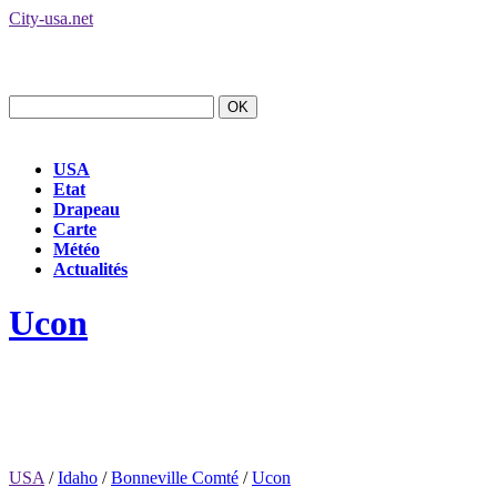
City-usa.net
USA
Etat
Drapeau
Carte
Météo
Actualités
Ucon
USA
/
Idaho
/
Bonneville Comté
/
Ucon