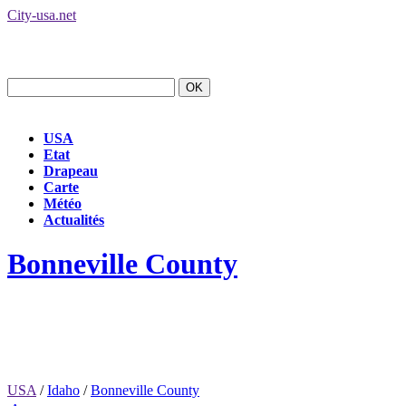
City-usa.net
USA
Etat
Drapeau
Carte
Météo
Actualités
Bonneville County
USA
/
Idaho
/
Bonneville County