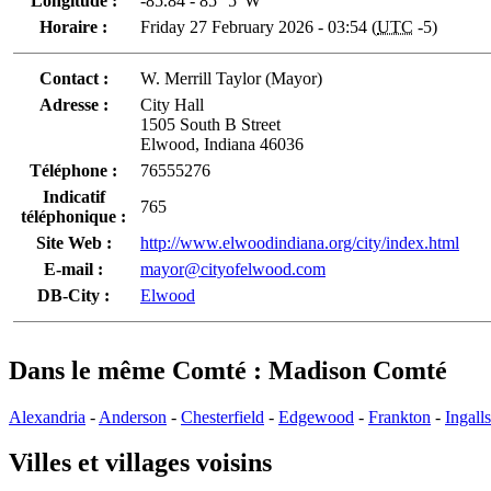
Longitude :
-85.84 - 85° 5' W
Horaire :
Friday 27 February 2026 - 03:54 (
UTC
-5)
Contact :
W. Merrill Taylor (Mayor)
Adresse :
City Hall
1505 South B Street
Elwood, Indiana 46036
Téléphone :
76555276
Indicatif
765
téléphonique :
Site Web :
http://www.elwoodindiana.org/city/index.html
E-mail :
mayor@cityofelwood.com
DB-City :
Elwood
Dans le même Comté : Madison Comté
Alexandria
-
Anderson
-
Chesterfield
-
Edgewood
-
Frankton
-
Ingalls
Villes et villages voisins