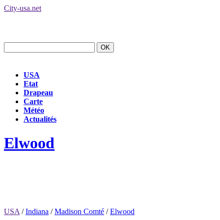
City-usa.net
USA
Etat
Drapeau
Carte
Météo
Actualités
Elwood
USA
/
Indiana
/
Madison Comté
/
Elwood