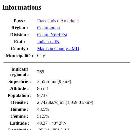
Informations
Pays :
Etats Unis d'Amerique
Région :
Centre-ouest
Division :
Centre Nord Est
Etat :
Indiana - IN
County :
Madison County - MD
Municipalité :
City
Indicatif
765
régional :
Superficie :
3.55 sq mi (9 km²)
Altitude :
865 ft
Population :
9,737
Densité :
2,742.82/sq mi (1,059.01/km²)
Homme :
48.5%
Femme :
51.5%
Latitude :
40.27 - 40° 2' N