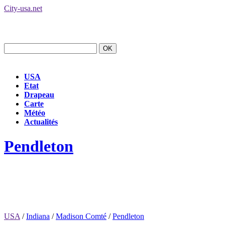
City-usa.net
USA
Etat
Drapeau
Carte
Météo
Actualités
Pendleton
USA
/
Indiana
/
Madison Comté
/
Pendleton