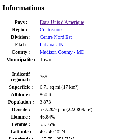
Informations
Pays :
Etats Unis d'Amerique
Région :
Centre-ouest
Division :
Centre Nord Est
Etat :
Indiana - IN
County :
Madison County - MD
Municipalité :
Town
Indicatif
765
régional :
Superficie :
6.71 sq mi (17 km²)
Altitude :
860 ft
Population :
3,873
Densité :
577.20/sq mi (222.86/km²)
Homme :
46.84%
Femme :
53.16%
Latitude :
40 - 40° 0' N