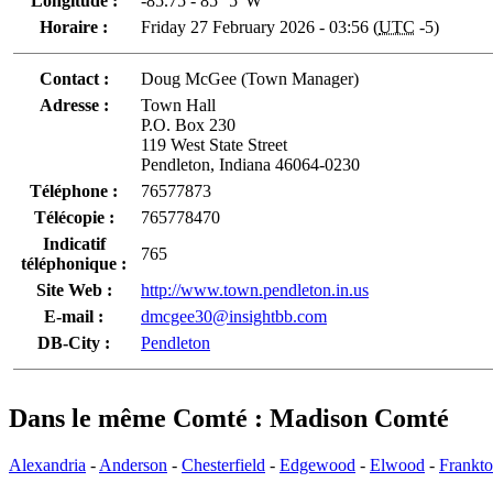
Longitude :
-85.75 - 85° 5' W
Horaire :
Friday 27 February 2026 - 03:56 (
UTC
-5)
Contact :
Doug McGee (Town Manager)
Adresse :
Town Hall
P.O. Box 230
119 West State Street
Pendleton, Indiana 46064-0230
Téléphone :
76577873
Télécopie :
765778470
Indicatif
765
téléphonique :
Site Web :
http://www.town.pendleton.in.us
E-mail :
dmcgee30@insightbb.com
DB-City :
Pendleton
Dans le même Comté : Madison Comté
Alexandria
-
Anderson
-
Chesterfield
-
Edgewood
-
Elwood
-
Frankt