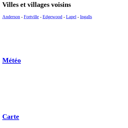
Villes et villages voisins
Anderson
-
Fortville
-
Edgewood
-
Lapel
-
Ingalls
Météo
Carte