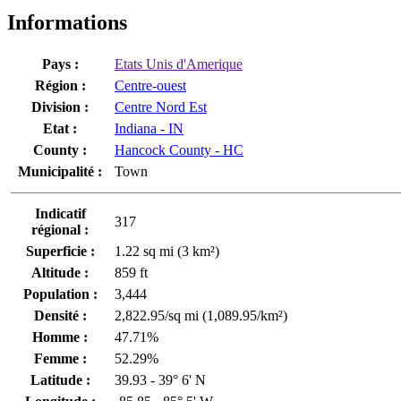
Informations
Pays :
Etats Unis d'Amerique
Région :
Centre-ouest
Division :
Centre Nord Est
Etat :
Indiana - IN
County :
Hancock County - HC
Municipalité :
Town
Indicatif
317
régional :
Superficie :
1.22 sq mi (3 km²)
Altitude :
859 ft
Population :
3,444
Densité :
2,822.95/sq mi (1,089.95/km²)
Homme :
47.71%
Femme :
52.29%
Latitude :
39.93 - 39° 6' N