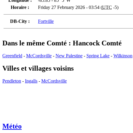
Longitude :
-85.85 - 85° 5' W
Horaire :
Friday 27 February 2026 - 03:54 (
UTC
-5)
DB-City :
Fortville
Dans le même Comté : Hancock Comté
Greenfield
-
McCordsville
-
New Palestine
-
Spring Lake
-
Wilkinson
Villes et villages voisins
Pendleton
-
Ingalls
-
McCordsville
Météo