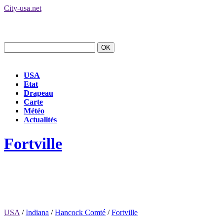
City-usa.net
USA
Etat
Drapeau
Carte
Météo
Actualités
Fortville
USA
/
Indiana
/
Hancock Comté
/
Fortville