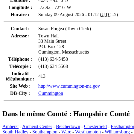
Latitude :
42.47 - 42° 3' N
Longitude :
-72.92 - 72° 6' W
Horaire :
Sunday 09 August 2026 - 01:12 (
UTC
-5)
Contact :
Susan Forgea (Town Clerk)
Adresse :
Town Hall
33 Main Street
P.O. Box 128
Cumington, Massachusetts
Téléphone :
(413) 634-5458
Télécopie :
(413) 634-5568
Indicatif
413
téléphonique :
Site Web :
http://www.cummington-ma.gov
DB-City :
Cummington
Dans le même Comté : Hampshire Comté
Amherst
-
Amherst Center
-
Belchertown
-
Chesterfield
-
Easthampto
South Hadley
-
Southampton
-
Ware
-
Westhampton
-
Williamsburg
-