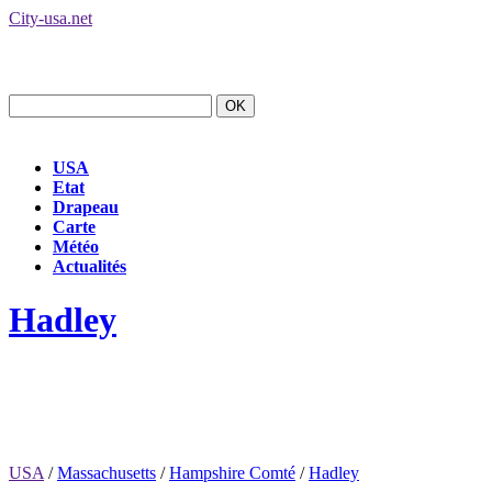
City-usa.net
USA
Etat
Drapeau
Carte
Météo
Actualités
Hadley
USA
/
Massachusetts
/
Hampshire Comté
/
Hadley