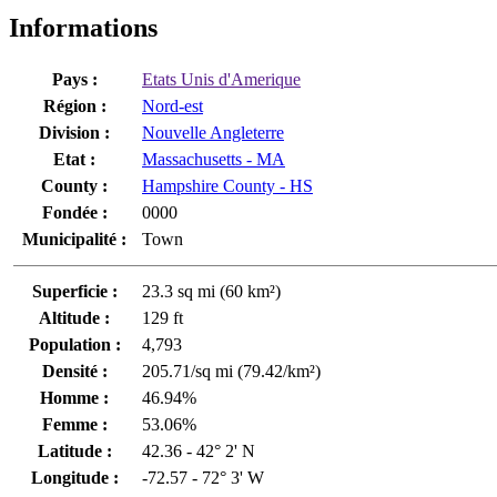
Informations
Pays :
Etats Unis d'Amerique
Région :
Nord-est
Division :
Nouvelle Angleterre
Etat :
Massachusetts - MA
County :
Hampshire County - HS
Fondée :
0000
Municipalité :
Town
Superficie :
23.3 sq mi (60 km²)
Altitude :
129 ft
Population :
4,793
Densité :
205.71/sq mi (79.42/km²)
Homme :
46.94%
Femme :
53.06%
Latitude :
42.36 - 42° 2' N
Longitude :
-72.57 - 72° 3' W