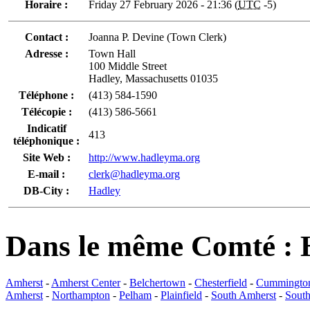
Horaire :
Friday 27 February 2026 - 21:36 (
UTC
-5)
Contact :
Joanna P. Devine (Town Clerk)
Adresse :
Town Hall
100 Middle Street
Hadley, Massachusetts 01035
Téléphone :
(413) 584-1590
Télécopie :
(413) 586-5661
Indicatif
413
téléphonique :
Site Web :
http://www.hadleyma.org
E-mail :
clerk@hadleyma.org
DB-City :
Hadley
Dans le même Comté :
Amherst
-
Amherst Center
-
Belchertown
-
Chesterfield
-
Cummingto
Amherst
-
Northampton
-
Pelham
-
Plainfield
-
South Amherst
-
Sout