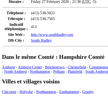
Horaire :
Friday 27 February 2026 - 21:38 (
UTC
-5)
Téléphone :
(413) 538-5023
Télécopie :
(413) 538-7565
Indicatif
413
téléphonique :
Site Web :
http://www.southhadley.org
DB-City :
South Hadley
Dans le même Comté : Hampshire Comté
Amherst
-
Amherst Center
-
Belchertown
-
Chesterfield
-
Cummingto
-
North Amherst
-
Northampton
-
Pelham
-
Plainfield
-
South Amherst
Villes et villages voisins
Chicopee
-
Holyoke
-
Northampton
-
Easthampton
-
Granby