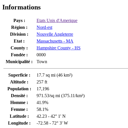
Informations
Pays :
Etats Unis d'Amerique
Région :
Nord-est
Division :
Nouvelle Angleterre
Etat :
Massachusetts - MA
County :
Hampshire County - HS
Fondée :
0000
Municipalité :
Town
Superficie :
17.7 sq mi (46 km²)
Altitude :
257 ft
Population :
17,196
Densité :
971.53/sq mi (375.11/km²)
Homme :
41.9%
Femme :
58.1%
Latitude :
42.23 - 42° 1' N
Longitude :
-72.58 - 72° 3' W