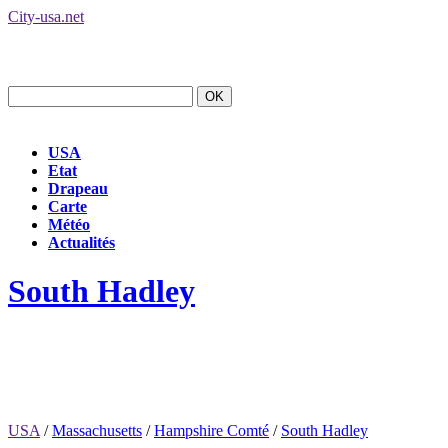
City-usa.net
USA
Etat
Drapeau
Carte
Météo
Actualités
South Hadley
USA
/
Massachusetts
/
Hampshire Comté
/
South Hadley