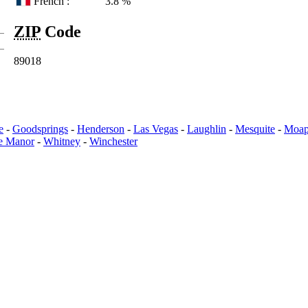
French :
3.8 %
ZIP
Code
89018
e
-
Goodsprings
-
Henderson
-
Las Vegas
-
Laughlin
-
Mesquite
-
Moap
e Manor
-
Whitney
-
Winchester