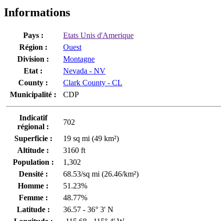
Informations
Pays :
Etats Unis d'Amerique
Région :
Ouest
Division :
Montagne
Etat :
Nevada - NV
County :
Clark County - CL
Municipalité :
CDP
Indicatif
702
régional :
Superficie :
19 sq mi (49 km²)
Altitude :
3160 ft
Population :
1,302
Densité :
68.53/sq mi (26.46/km²)
Homme :
51.23%
Femme :
48.77%
Latitude :
36.57 - 36° 3' N