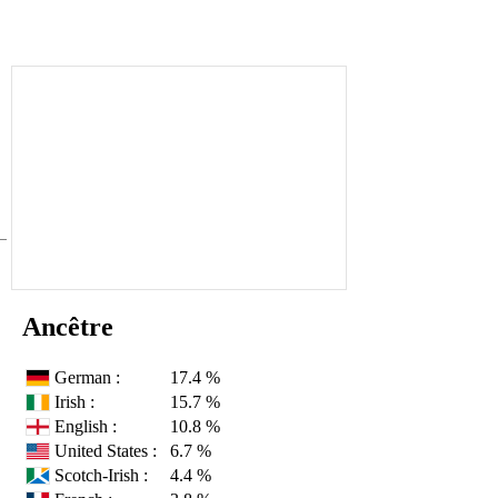
Ancêtre
German :
17.4 %
Irish :
15.7 %
English :
10.8 %
United States :
6.7 %
Scotch-Irish :
4.4 %