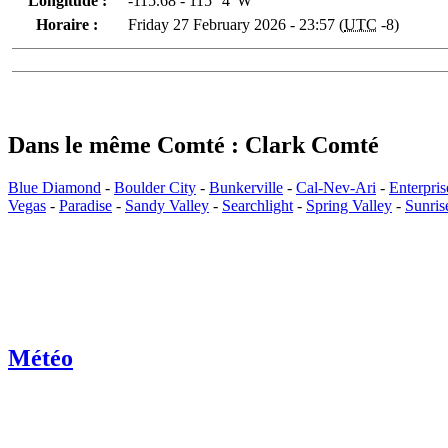
Longitude :
-115.68 - 115° 4' W
Horaire :
Friday 27 February 2026 - 23:57 (
UTC
-8)
Dans le même Comté : Clark Comté
Blue Diamond
-
Boulder City
-
Bunkerville
-
Cal-Nev-Ari
-
Enterpris
Vegas
-
Paradise
-
Sandy Valley
-
Searchlight
-
Spring Valley
-
Sunris
Météo