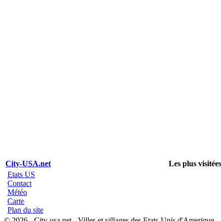
City-USA.net
Les plus visitée
Etats US
Contact
Météo
Carte
Plan du site
© 2026 - City-usa.net - Villes et villages des Etats-Unis d'Amerique