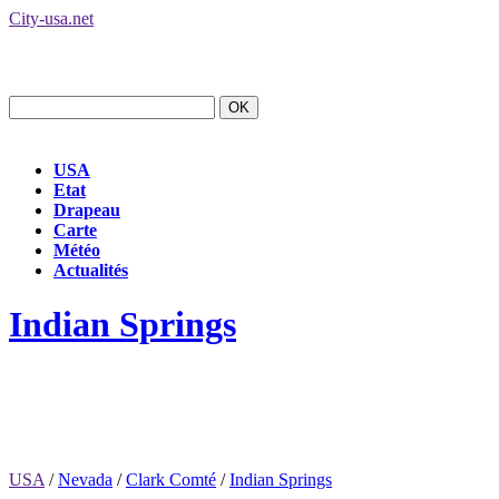
City-usa.net
USA
Etat
Drapeau
Carte
Météo
Actualités
Indian Springs
USA
/
Nevada
/
Clark Comté
/
Indian Springs