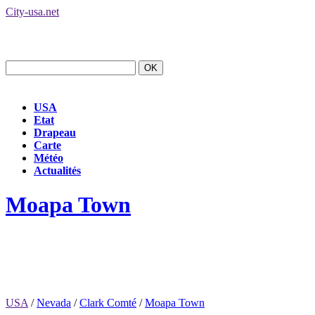
City-usa.net
USA
Etat
Drapeau
Carte
Météo
Actualités
Moapa Town
USA
/
Nevada
/
Clark Comté
/
Moapa Town