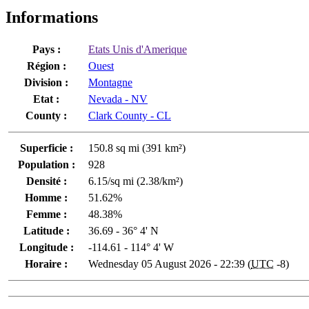
Informations
Pays :
Etats Unis d'Amerique
Région :
Ouest
Division :
Montagne
Etat :
Nevada - NV
County :
Clark County - CL
Superficie :
150.8 sq mi (391 km²)
Population :
928
Densité :
6.15/sq mi (2.38/km²)
Homme :
51.62%
Femme :
48.38%
Latitude :
36.69 - 36° 4' N
Longitude :
-114.61 - 114° 4' W
Horaire :
Wednesday 05 August 2026 - 22:39 (
UTC
-8)