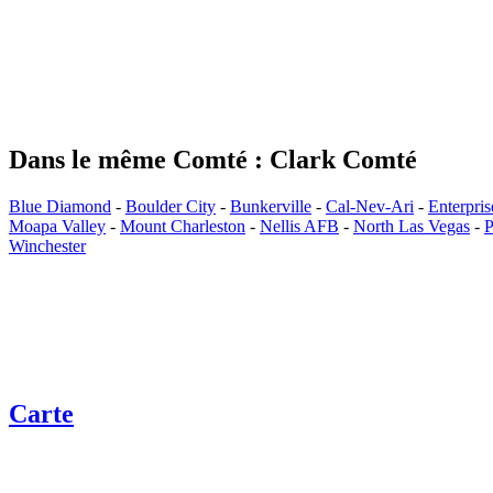
Dans le même Comté : Clark Comté
Blue Diamond
-
Boulder City
-
Bunkerville
-
Cal-Nev-Ari
-
Enterpris
Moapa Valley
-
Mount Charleston
-
Nellis AFB
-
North Las Vegas
-
P
Winchester
Carte