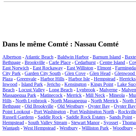
Dans le même Comté : Nassau Comté
Albertson
-
Atlantic Beach
-
Baldwin Harbor
-
Barnum Island
-
Baxte
Bethpage
-
Brookville
-
Carle Place
-
Cedarhurst
-
Centre Island
-
Co
East Norwich
-
East Rockaway
-
East Williston
-
Elmont
-
Farmingda
City Park
-
Garden City South
-
Glen Cove
-
Glen Head
-
Glenwood 
Plaza
-
Greenvale
-
Harbor Hills
-
Harbor Isle
-
Hempstead
-
Herricks
Inwood
-
Island Park
-
Jericho
-
Kensington
-
Kings Point
-
Lake Suc
Beach
-
Locust Valley
-
Long Beach
-
Lynbrook
-
Malverne
-
Malver
Massapequa Park
-
Matinecock
-
Merrick
-
Mill Neck
-
Mineola
-
Mun
Hills
-
North Lynbrook
-
North Massapequa
-
North Merrick
-
North
Bethpage
-
Old Brookville
-
Old Westbury
-
Oyster Bay
-
Oyster Ba
Point Lookout
-
Port Washington
-
Port Washington North
-
Rockvill
Russell Gardens
-
Saddle Rock
-
Saddle Rock Estates
-
Sands Point
-
Hempstead
-
South Valley Stream
-
Stewart Manor
-
Syosset
-
Thoma
Wantagh
-
West Hempstead
-
Westbury
-
Williston Park
-
Woodbury