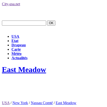
City-usa.net
USA
Etat
Drapeau
Carte
Météo
Actualités
East Meadow
USA
/
New York
/
Nassau Comté
/
East Meadow