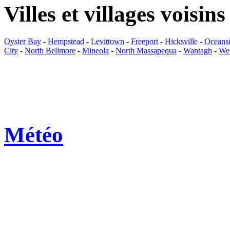
Villes et villages voisins
Oyster Bay
-
Hempstead
-
Levittown
-
Freeport
-
Hicksville
-
Oceans
City
-
North Bellmore
-
Mineola
-
North Massapequa
-
Wantagh
-
We
Météo