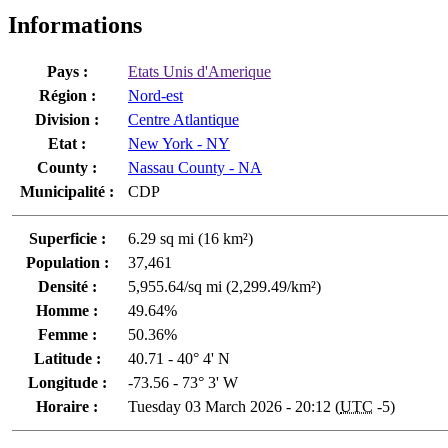
Informations
Pays :
Etats Unis d'Amerique
Région :
Nord-est
Division :
Centre Atlantique
Etat :
New York - NY
County :
Nassau County - NA
Municipalité :
CDP
Superficie :
6.29 sq mi (16 km²)
Population :
37,461
Densité :
5,955.64/sq mi (2,299.49/km²)
Homme :
49.64%
Femme :
50.36%
Latitude :
40.71 - 40° 4' N
Longitude :
-73.56 - 73° 3' W
Horaire :
Tuesday 03 March 2026 - 20:12 (
UTC
-5)