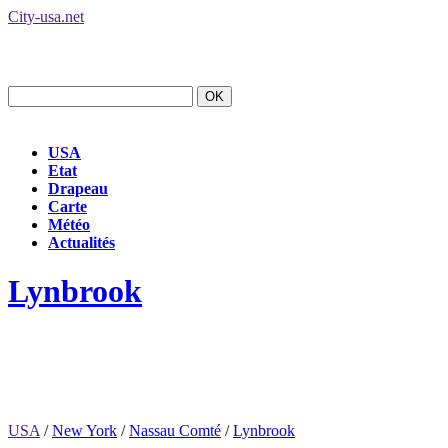
City-usa.net
USA
Etat
Drapeau
Carte
Météo
Actualités
Lynbrook
USA
/
New York
/
Nassau Comté
/
Lynbrook