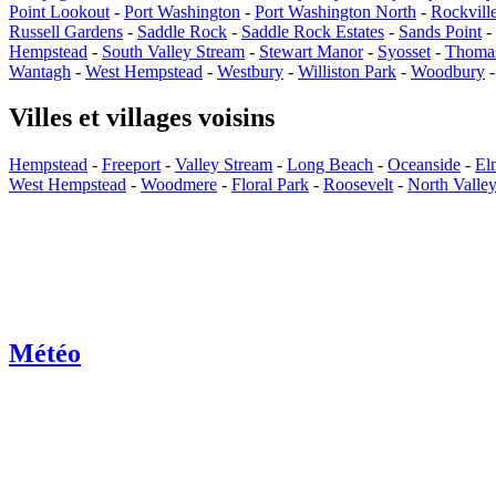
Point Lookout
-
Port Washington
-
Port Washington North
-
Rockvill
Russell Gardens
-
Saddle Rock
-
Saddle Rock Estates
-
Sands Point
-
Hempstead
-
South Valley Stream
-
Stewart Manor
-
Syosset
-
Thoma
Wantagh
-
West Hempstead
-
Westbury
-
Williston Park
-
Woodbury
Villes et villages voisins
Hempstead
-
Freeport
-
Valley Stream
-
Long Beach
-
Oceanside
-
El
West Hempstead
-
Woodmere
-
Floral Park
-
Roosevelt
-
North Valle
Météo