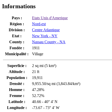
Informations
Pays :
Etats Unis d'Amerique
Région :
Nord-est
Division :
Centre Atlantique
Etat :
New York - NY
County :
Nassau County - NA
Fondée :
1911
Municipalité :
Village
Superficie :
2 sq mi (5 km²)
Altitude :
21 ft
Population :
19,911
Densité :
9,955.50/sq mi (3,843.84/km²)
Homme :
47.28%
Femme :
52.72%
Latitude :
40.66 - 40° 4' N
Longitude :
-73.67 - 73° 4' W