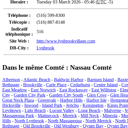
Horaire :
Tuesday 03 March 2026 - 05:46 (
UTC
-5)
Téléphone :
(516) 599-8300
Télécopie :
(516) 887-8148
Indicatif
516
téléphonique :
Site Web :
http://www.lynbrookvillage.com
DB-City :
Lynbrook
Dans le même Comté : Nassau Comté
Albertson
-
Atlantic Beach
-
Baldwin Harbor
-
Barnum Island
-
Baxte
Bethpage
-
Brookville
-
Carle Place
-
Cedarhurst
-
Centre Island
-
Co
East Meadow
-
East Norwich
-
East Rockaway
-
East Williston
-
Elm
City
-
Garden City Park
-
Garden City South
-
Glen Cove
-
Glen Hea
Great Neck Plaza
-
Greenvale
-
Harbor Hills
-
Harbor Isle
-
Hempste
Hicksville
-
Inwood
-
Island Park
-
Jericho
-
Kensington
-
Kings Poin
Levittown
-
Lido Beach
-
Locust Valley
-
Long Beach
-
Malverne
-
M
Massapequa Park
-
Matinecock
-
Merrick
-
Mill Neck
-
Mineola
-
Mun
Hills
-
North Lynbrook
-
North Massapequa
-
North Merrick
-
North
Bethpage
-
Old Brookville
-
Old Westbury
-
Oyster Bay
-
Oyster Ba