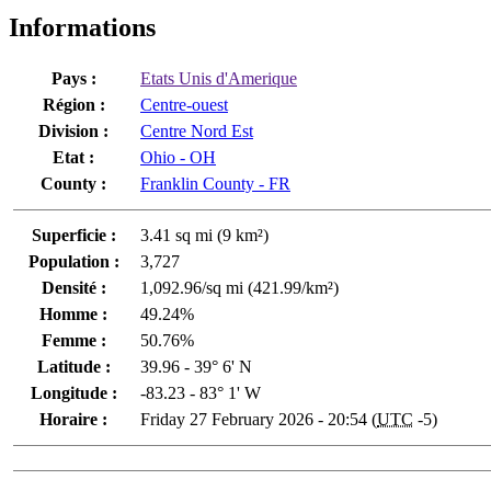
Informations
Pays :
Etats Unis d'Amerique
Région :
Centre-ouest
Division :
Centre Nord Est
Etat :
Ohio - OH
County :
Franklin County - FR
Superficie :
3.41 sq mi (9 km²)
Population :
3,727
Densité :
1,092.96/sq mi (421.99/km²)
Homme :
49.24%
Femme :
50.76%
Latitude :
39.96 - 39° 6' N
Longitude :
-83.23 - 83° 1' W
Horaire :
Friday 27 February 2026 - 20:54 (
UTC
-5)