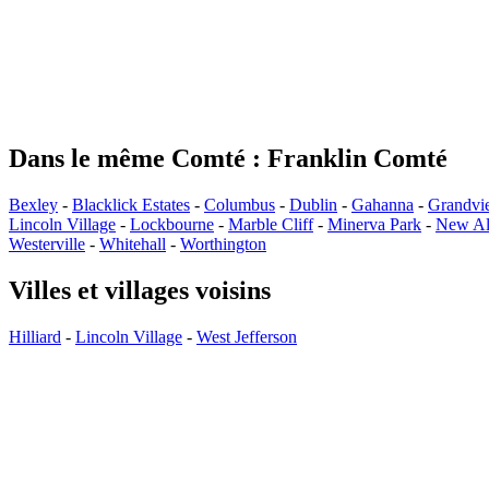
Dans le même Comté : Franklin Comté
Bexley
-
Blacklick Estates
-
Columbus
-
Dublin
-
Gahanna
-
Grandvi
Lincoln Village
-
Lockbourne
-
Marble Cliff
-
Minerva Park
-
New Al
Westerville
-
Whitehall
-
Worthington
Villes et villages voisins
Hilliard
-
Lincoln Village
-
West Jefferson