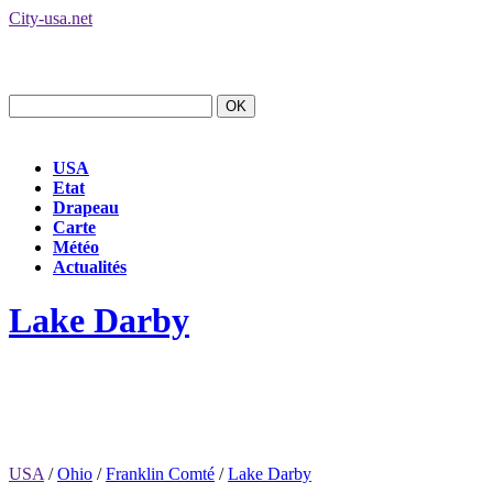
City-usa.net
USA
Etat
Drapeau
Carte
Météo
Actualités
Lake Darby
USA
/
Ohio
/
Franklin Comté
/
Lake Darby