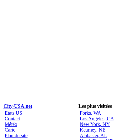
City-USA.net
Les plus visitées
Etats US
Forks, WA
Contact
Los Angeles, CA
Météo
New York, NY
Carte
Kearney, NE
Plan du site
Alabaster, AL