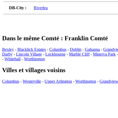
DB-City :
Riverlea
Dans le même Comté : Franklin Comté
Bexley
-
Blacklick Estates
-
Columbus
-
Dublin
-
Gahanna
-
Grandvi
Darby
-
Lincoln Village
-
Lockbourne
-
Marble Cliff
-
Minerva Park
-
Whitehall
-
Worthington
Villes et villages voisins
Columbus
-
Westerville
-
Upper Arlington
-
Worthington
-
Grandview