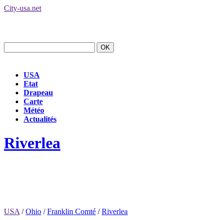
City-usa.net
USA
Etat
Drapeau
Carte
Météo
Actualités
Riverlea
USA
/
Ohio
/
Franklin Comté
/
Riverlea