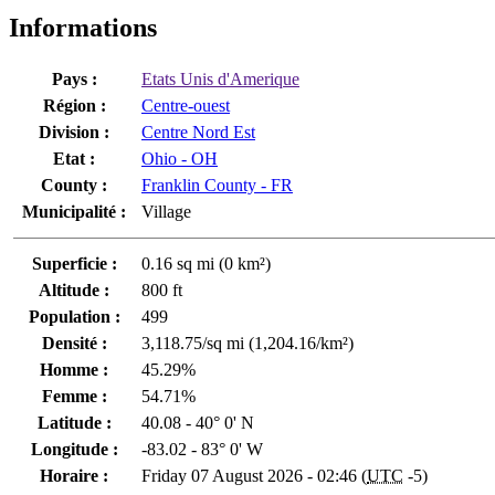
Informations
Pays :
Etats Unis d'Amerique
Région :
Centre-ouest
Division :
Centre Nord Est
Etat :
Ohio - OH
County :
Franklin County - FR
Municipalité :
Village
Superficie :
0.16 sq mi (0 km²)
Altitude :
800 ft
Population :
499
Densité :
3,118.75/sq mi (1,204.16/km²)
Homme :
45.29%
Femme :
54.71%
Latitude :
40.08 - 40° 0' N
Longitude :
-83.02 - 83° 0' W
Horaire :
Friday 07 August 2026 - 02:46 (
UTC
-5)