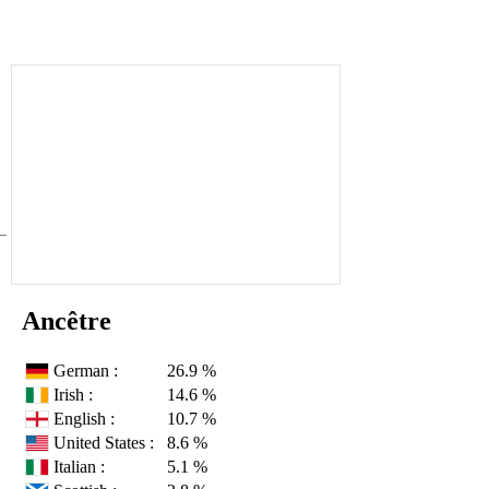
Ancêtre
German :
26.9 %
Irish :
14.6 %
English :
10.7 %
United States :
8.6 %
Italian :
5.1 %