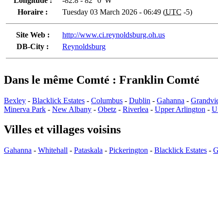
Longitude :
-82.8 - 82° 0' W
Horaire :
Tuesday 03 March 2026 - 06:49 (
UTC
-5)
Site Web :
http://www.ci.reynoldsburg.oh.us
DB-City :
Reynoldsburg
Dans le même Comté : Franklin Comté
Bexley
-
Blacklick Estates
-
Columbus
-
Dublin
-
Gahanna
-
Grandvi
Minerva Park
-
New Albany
-
Obetz
-
Riverlea
-
Upper Arlington
-
U
Villes et villages voisins
Gahanna
-
Whitehall
-
Pataskala
-
Pickerington
-
Blacklick Estates
-
G