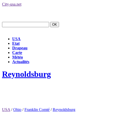
City-usa.net
USA
Etat
Drapeau
Carte
Météo
Actualités
Reynoldsburg
USA
/
Ohio
/
Franklin Comté
/
Reynoldsburg