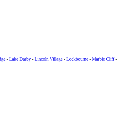
dge
-
Lake Darby
-
Lincoln Village
-
Lockbourne
-
Marble Cliff
-