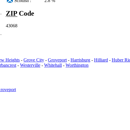
Scottish :
2.8 %
ZIP
Code
43068
ew Heights
-
Grove City
-
Groveport
-
Harrisburg
-
Hilliard
-
Huber Ri
rbancrest
-
Westerville
-
Whitehall
-
Worthington
roveport