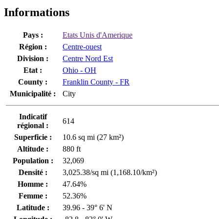
Informations
Pays :
Etats Unis d'Amerique
Région :
Centre-ouest
Division :
Centre Nord Est
Etat :
Ohio - OH
County :
Franklin County - FR
Municipalité :
City
Indicatif
614
régional :
Superficie :
10.6 sq mi (27 km²)
Altitude :
880 ft
Population :
32,069
Densité :
3,025.38/sq mi (1,168.10/km²)
Homme :
47.64%
Femme :
52.36%
Latitude :
39.96 - 39° 6' N