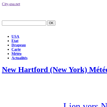
City-usa.net
USA
Etat
Drapeau
Carte
Météo
Actualités
New Hartford (New York) Mété
Lien vers 