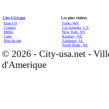
City-USA.net
Les plus visitées
Etats US
Forks, WA
Contact
Los Angeles, CA
Météo
New York, NY
Carte
Kearney, NE
Plan du site
Alabaster, AL
North Platte, NE
© 2026 - City-usa.net - Vill
d'Amerique