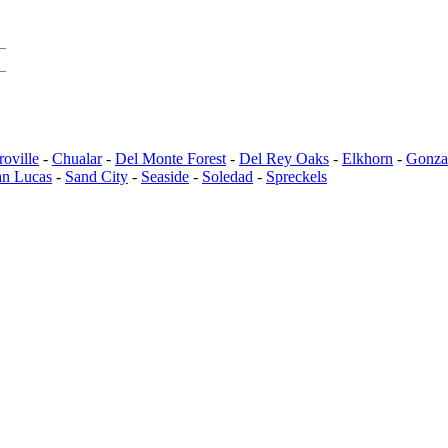
roville
-
Chualar
-
Del Monte Forest
-
Del Rey Oaks
-
Elkhorn
-
Gonza
an Lucas
-
Sand City
-
Seaside
-
Soledad
-
Spreckels