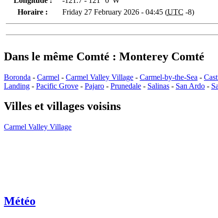
Longitude :
-121.7 - 121° 0' W
Horaire :
Friday 27 February 2026 - 04:45 (
UTC
-8)
Dans le même Comté : Monterey Comté
Boronda
-
Carmel
-
Carmel Valley Village
-
Carmel-by-the-Sea
-
Cast
Landing
-
Pacific Grove
-
Pajaro
-
Prunedale
-
Salinas
-
San Ardo
-
S
Villes et villages voisins
Carmel Valley Village
Météo