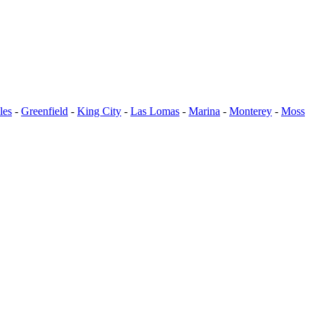
les
-
Greenfield
-
King City
-
Las Lomas
-
Marina
-
Monterey
-
Moss