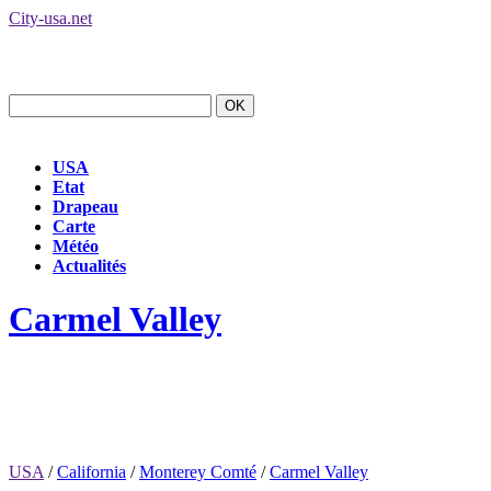
City-usa.net
USA
Etat
Drapeau
Carte
Météo
Actualités
Carmel Valley
USA
/
California
/
Monterey Comté
/
Carmel Valley