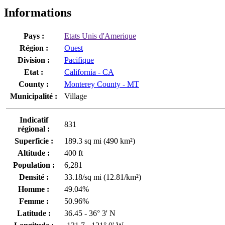
Informations
Pays :
Etats Unis d'Amerique
Région :
Ouest
Division :
Pacifique
Etat :
California - CA
County :
Monterey County - MT
Municipalité :
Village
Indicatif
831
régional :
Superficie :
189.3 sq mi (490 km²)
Altitude :
400 ft
Population :
6,281
Densité :
33.18/sq mi (12.81/km²)
Homme :
49.04%
Femme :
50.96%
Latitude :
36.45 - 36° 3' N