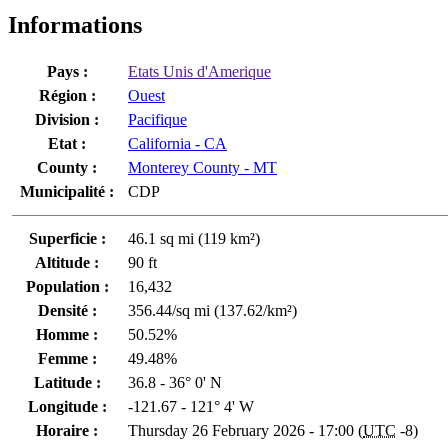
Informations
Pays :
Etats Unis d'Amerique
Région :
Ouest
Division :
Pacifique
Etat :
California - CA
County :
Monterey County - MT
Municipalité :
CDP
Superficie :
46.1 sq mi (119 km²)
Altitude :
90 ft
Population :
16,432
Densité :
356.44/sq mi (137.62/km²)
Homme :
50.52%
Femme :
49.48%
Latitude :
36.8 - 36° 0' N
Longitude :
-121.67 - 121° 4' W
Horaire :
Thursday 26 February 2026 - 17:00 (
UTC
-8)