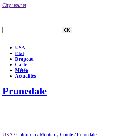
City-usa.net
USA
Etat
Drapeau
Carte
Météo
Actualités
Prunedale
USA
/
California
/
Monterey Comté
/
Prunedale