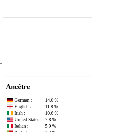
Ancêtre
German :
14.0 %
English :
11.8 %
Irish :
10.6 %
United States :
7.8 %
Italian :
5.9 %