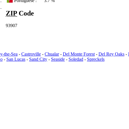
Portuguese :
3.7 %
ZIP
Code
93907
y-the-Sea
-
Castroville
-
Chualar
-
Del Monte Forest
-
Del Rey Oaks
-
do
-
San Lucas
-
Sand City
-
Seaside
-
Soledad
-
Spreckels