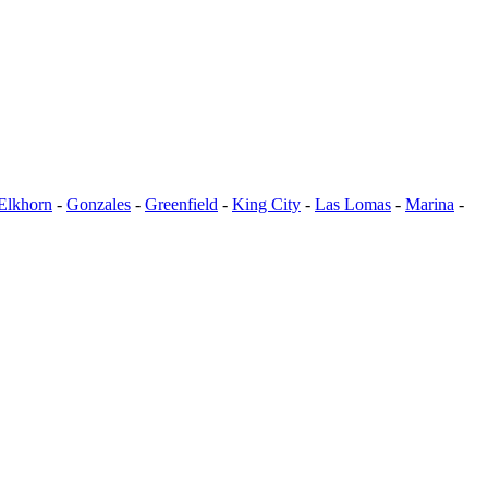
Elkhorn
-
Gonzales
-
Greenfield
-
King City
-
Las Lomas
-
Marina
-