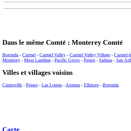
Dans le même Comté : Monterey Comté
Boronda
-
Carmel
-
Carmel Valley
-
Carmel Valley Village
-
Carmel-b
Monterey
-
Moss Landing
-
Pacific Grove
-
Pajaro
-
Salinas
-
San Ar
Villes et villages voisins
Castroville
-
Pajaro
-
Las Lomas
-
Aromas
-
Elkhorn
-
Boronda
Carte