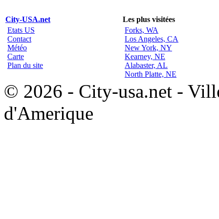
City-USA.net
Les plus visitées
Etats US
Forks, WA
Contact
Los Angeles, CA
Météo
New York, NY
Carte
Kearney, NE
Plan du site
Alabaster, AL
North Platte, NE
© 2026 - City-usa.net - Vill
d'Amerique