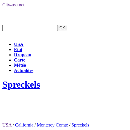
City-usa.net
USA
Etat
Drapeau
Carte
Météo
Actualités
Spreckels
USA
/
California
/
Monterey Comté
/
Spreckels