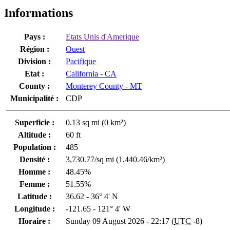
Informations
Pays :
Etats Unis d'Amerique
Région :
Ouest
Division :
Pacifique
Etat :
California - CA
County :
Monterey County - MT
Municipalité :
CDP
Superficie :
0.13 sq mi (0 km²)
Altitude :
60 ft
Population :
485
Densité :
3,730.77/sq mi (1,440.46/km²)
Homme :
48.45%
Femme :
51.55%
Latitude :
36.62 - 36° 4' N
Longitude :
-121.65 - 121° 4' W
Horaire :
Sunday 09 August 2026 - 22:17 (
UTC
-8)