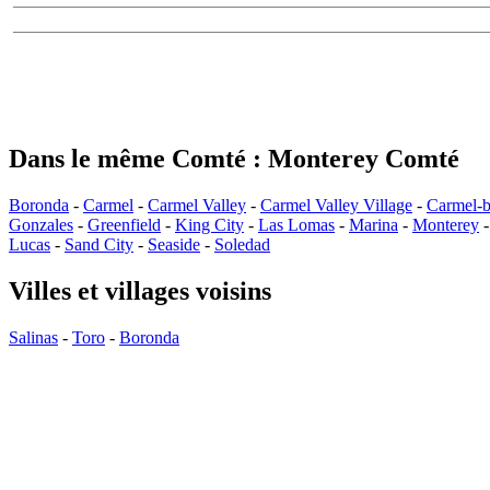
Dans le même Comté : Monterey Comté
Boronda
-
Carmel
-
Carmel Valley
-
Carmel Valley Village
-
Carmel-b
Gonzales
-
Greenfield
-
King City
-
Las Lomas
-
Marina
-
Monterey
Lucas
-
Sand City
-
Seaside
-
Soledad
Villes et villages voisins
Salinas
-
Toro
-
Boronda