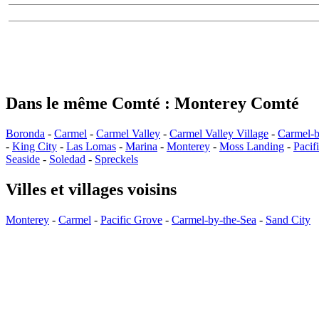
Dans le même Comté : Monterey Comté
Boronda
-
Carmel
-
Carmel Valley
-
Carmel Valley Village
-
Carmel-b
-
King City
-
Las Lomas
-
Marina
-
Monterey
-
Moss Landing
-
Pacif
Seaside
-
Soledad
-
Spreckels
Villes et villages voisins
Monterey
-
Carmel
-
Pacific Grove
-
Carmel-by-the-Sea
-
Sand City