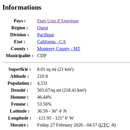
Informations
Pays :
Etats Unis d'Amerique
Région :
Ouest
Division :
Pacifique
Etat :
California - CA
County :
Monterey County - MT
Municipalité :
CDP
Superficie :
8.01 sq mi (21 km²)
Altitude :
210 ft
Population :
4,531
Densité :
565.67/sq mi (218.41/km²)
Homme :
46.44%
Femme :
53.56%
Latitude :
36.59 - 36° 4' N
Longitude :
-121.95 - 121° 6' W
Horaire :
Friday 27 February 2026 - 04:57 (
UTC
-8)