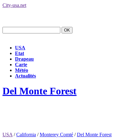
City-usa.net
USA
Etat
Drapeau
Carte
Météo
Actualités
Del Monte Forest
USA
/
California
/
Monterey Comté
/
Del Monte Forest