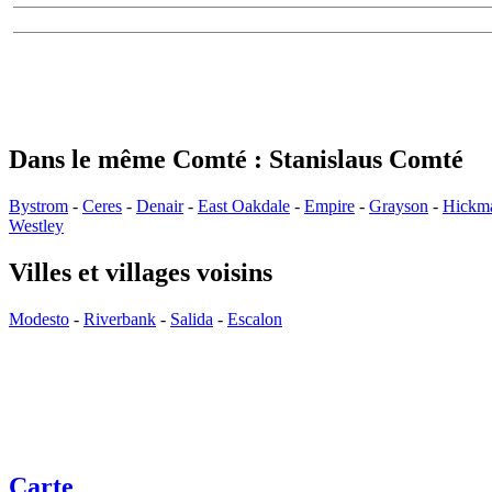
Dans le même Comté : Stanislaus Comté
Bystrom
-
Ceres
-
Denair
-
East Oakdale
-
Empire
-
Grayson
-
Hickm
Westley
Villes et villages voisins
Modesto
-
Riverbank
-
Salida
-
Escalon
Carte