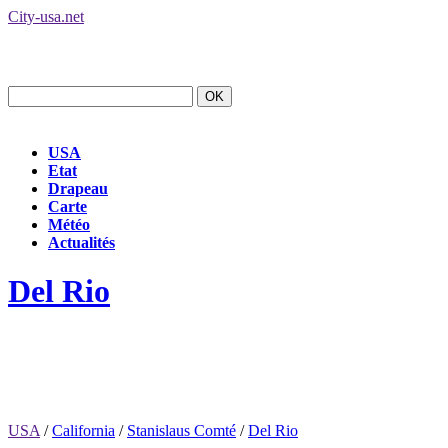
City-usa.net
USA
Etat
Drapeau
Carte
Météo
Actualités
Del Rio
USA
/
California
/
Stanislaus Comté
/
Del Rio