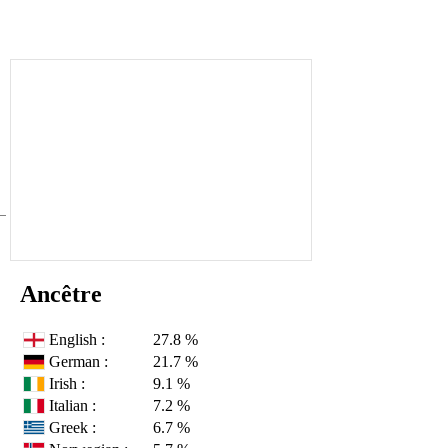
Ancêtre
English :
27.8 %
German :
21.7 %
Irish :
9.1 %
Italian :
7.2 %
Greek :
6.7 %