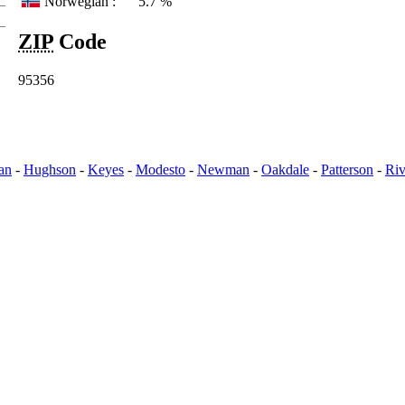
Norwegian :
5.7 %
ZIP
Code
95356
an
-
Hughson
-
Keyes
-
Modesto
-
Newman
-
Oakdale
-
Patterson
-
Riv