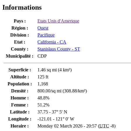
Informations
Pays :
Etats Unis d'Amerique
Région :
Ouest
Division :
Pacifique
Etat :
California - CA
County :
Stanislaus County - ST
Municipalité :
CDP
Superficie :
1.46 sq mi (4 km²)
Altitude :
125 ft
Population :
1,168
Densité :
800.00/sq mi (308.88/km²)
Homme :
48.8%
Femme :
51.2%
Latitude :
37.75 - 37° 5' N
Longitude :
-121.01 - 121° 0' W
Horaire :
Monday 02 March 2026 - 20:57 (
UTC
-8)