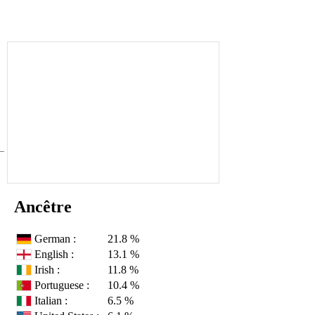
Ancêtre
German :
21.8 %
English :
13.1 %
Irish :
11.8 %
Portuguese :
10.4 %
Italian :
6.5 %