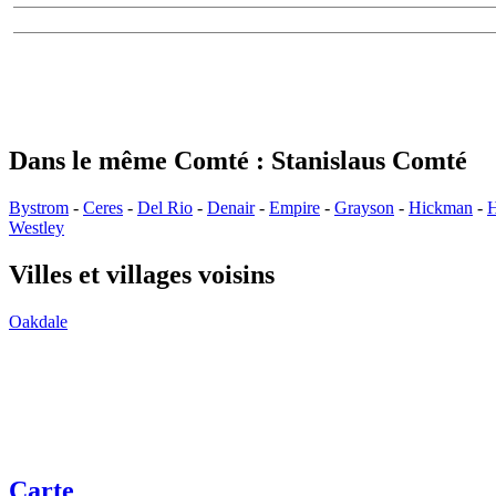
Dans le même Comté : Stanislaus Comté
Bystrom
-
Ceres
-
Del Rio
-
Denair
-
Empire
-
Grayson
-
Hickman
-
Westley
Villes et villages voisins
Oakdale
Carte