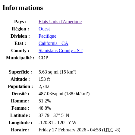
Informations
Pays :
Etats Unis d'Amerique
Région :
Ouest
Division :
Pacifique
Etat :
California - CA
County :
Stanislaus County - ST
Municipalité :
CDP
Superficie :
5.63 sq mi (15 km²)
Altitude :
153 ft
Population :
2,742
Densité :
487.03/sq mi (188.04/km²)
Homme :
51.2%
Femme :
48.8%
Latitude :
37.79 - 37° 5' N
Longitude :
-120.81 - 120° 5' W
Horaire :
Friday 27 February 2026 - 04:58 (
UTC
-8)