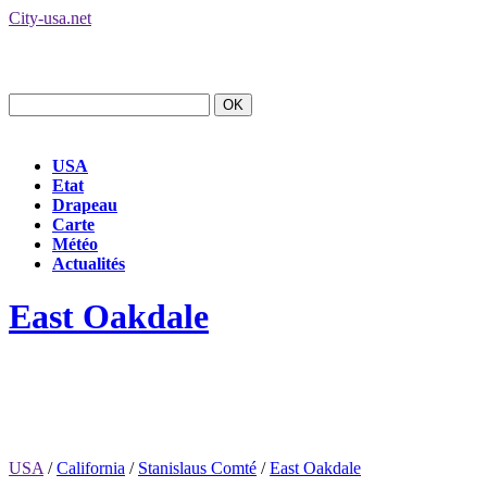
City-usa.net
USA
Etat
Drapeau
Carte
Météo
Actualités
East Oakdale
USA
/
California
/
Stanislaus Comté
/
East Oakdale