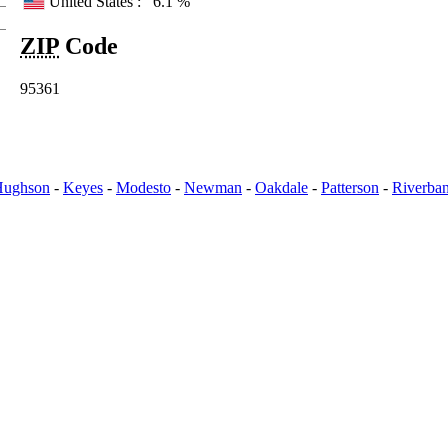
United States :
6.1 %
ZIP
Code
95361
Hughson
-
Keyes
-
Modesto
-
Newman
-
Oakdale
-
Patterson
-
Riverba