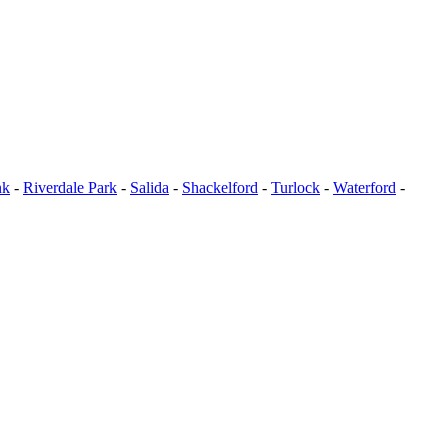
nk
-
Riverdale Park
-
Salida
-
Shackelford
-
Turlock
-
Waterford
-