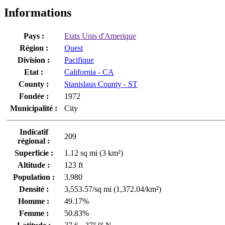
Informations
Pays :
Etats Unis d'Amerique
Région :
Ouest
Division :
Pacifique
Etat :
California - CA
County :
Stanislaus County - ST
Fondée :
1972
Municipalité :
City
Indicatif
209
régional :
Superficie :
1.12 sq mi (3 km²)
Altitude :
123 ft
Population :
3,980
Densité :
3,553.57/sq mi (1,372.04/km²)
Homme :
49.17%
Femme :
50.83%