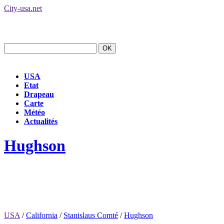
City-usa.net
USA
Etat
Drapeau
Carte
Météo
Actualités
Hughson
USA
/
California
/
Stanislaus Comté
/
Hughson