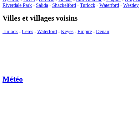
Riverdale Park
-
Salida
-
Shackelford
-
Turlock
-
Waterford
-
Westley
Villes et villages voisins
Turlock
-
Ceres
-
Waterford
-
Keyes
-
Empire
-
Denair
Météo