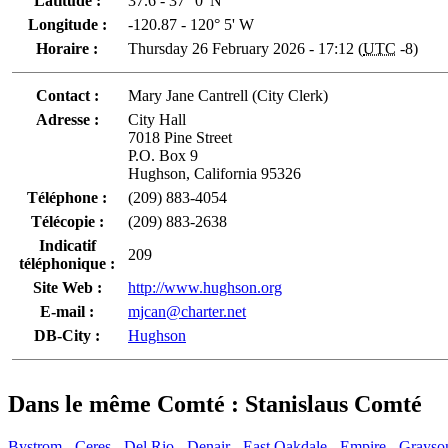
Latitude :
37.6 - 37° 0' N
Longitude :
-120.87 - 120° 5' W
Horaire :
Thursday 26 February 2026 - 17:12 (
UTC
-8)
Contact :
Mary Jane Cantrell (City Clerk)
Adresse :
City Hall
7018 Pine Street
P.O. Box 9
Hughson, California 95326
Téléphone :
(209) 883-4054
Télécopie :
(209) 883-2638
Indicatif
209
téléphonique :
Site Web :
http://www.hughson.org
E-mail :
mjcan@charter.net
DB-City :
Hughson
Dans le même Comté : Stanislaus Comté
Bystrom
-
Ceres
-
Del Rio
-
Denair
-
East Oakdale
-
Empire
-
Grayso