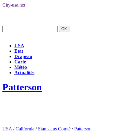
City-usa.net
USA
Etat
Drapeau
Carte
Météo
Actualités
Patterson
USA
/
California
/
Stanislaus Comté
/
Patterson