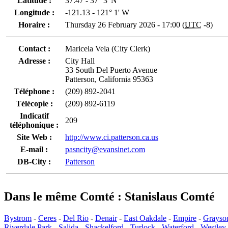
Latitude :
37.47 - 37° 3' N
Longitude :
-121.13 - 121° 1' W
Horaire :
Thursday 26 February 2026 - 17:00 (
UTC
-8)
Contact :
Maricela Vela (City Clerk)
Adresse :
City Hall
33 South Del Puerto Avenue
Patterson, California 95363
Téléphone :
(209) 892-2041
Télécopie :
(209) 892-6119
Indicatif
209
téléphonique :
Site Web :
http://www.ci.patterson.ca.us
E-mail :
pasncity@evansinet.com
DB-City :
Patterson
Dans le même Comté : Stanislaus Comté
Bystrom
-
Ceres
-
Del Rio
-
Denair
-
East Oakdale
-
Empire
-
Grayso
Riverdale Park
-
Salida
-
Shackelford
-
Turlock
-
Waterford
-
Westley