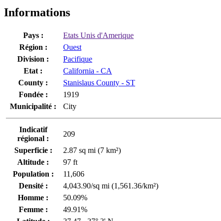
Informations
Pays :
Etats Unis d'Amerique
Région :
Ouest
Division :
Pacifique
Etat :
California - CA
County :
Stanislaus County - ST
Fondée :
1919
Municipalité :
City
Indicatif
209
régional :
Superficie :
2.87 sq mi (7 km²)
Altitude :
97 ft
Population :
11,606
Densité :
4,043.90/sq mi (1,561.36/km²)
Homme :
50.09%
Femme :
49.91%