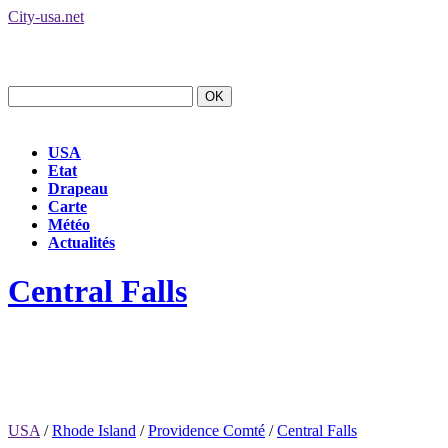
City-usa.net
USA
Etat
Drapeau
Carte
Météo
Actualités
Central Falls
USA
/
Rhode Island
/
Providence Comté
/
Central Falls