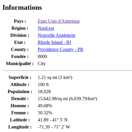
Informations
Pays :
Etats Unis d'Amerique
Région :
Nord-est
Division :
Nouvelle Angleterre
Etat :
Rhode Island - RI
County :
Providence County - PR
Fondée :
0000
Municipalité :
City
Superficie :
1.21 sq mi (3 km²)
Altitude :
100 ft
Population :
18,928
Densité :
15,642.98/sq mi (6,039.79/km²)
Homme :
49.68%
Femme :
50.32%
Latitude :
41.89 - 41° 5' N
Longitude :
-71.39 - 71° 2' W