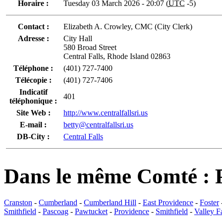
Horaire :
Tuesday 03 March 2026 - 20:07 (
UTC
-5)
Contact :
Elizabeth A. Crowley, CMC (City Clerk)
Adresse :
City Hall
580 Broad Street
Central Falls, Rhode Island 02863
Téléphone :
(401) 727-7400
Télécopie :
(401) 727-7406
Indicatif
401
téléphonique :
Site Web :
http://www.centralfallsri.us
E-mail :
betty@centralfallsri.us
DB-City :
Central Falls
Dans le même Comté : 
Cranston
-
Cumberland
-
Cumberland Hill
-
East Providence
-
Foster
Smithfield
-
Pascoag
-
Pawtucket
-
Providence
-
Smithfield
-
Valley Fa