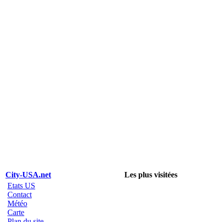
City-USA.net
Les plus visitées
Etats US
Contact
Météo
Carte
Plan du site