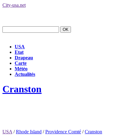
City-usa.net
USA
Etat
Drapeau
Carte
Météo
Actualités
Cranston
USA
/
Rhode Island
/
Providence Comté
/
Cranston