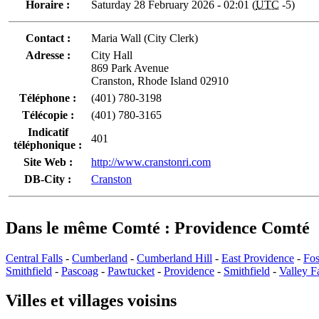
Horaire :
Saturday 28 February 2026 - 02:01 (
UTC
-5)
Contact :
Maria Wall (City Clerk)
Adresse :
City Hall
869 Park Avenue
Cranston, Rhode Island 02910
Téléphone :
(401) 780-3198
Télécopie :
(401) 780-3165
Indicatif
401
téléphonique :
Site Web :
http://www.cranstonri.com
DB-City :
Cranston
Dans le même Comté : Providence Comté
Central Falls
-
Cumberland
-
Cumberland Hill
-
East Providence
-
Fos
Smithfield
-
Pascoag
-
Pawtucket
-
Providence
-
Smithfield
-
Valley Fa
Villes et villages voisins