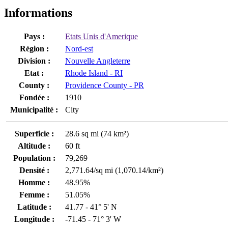
Informations
Pays :
Etats Unis d'Amerique
Région :
Nord-est
Division :
Nouvelle Angleterre
Etat :
Rhode Island - RI
County :
Providence County - PR
Fondée :
1910
Municipalité :
City
Superficie :
28.6 sq mi (74 km²)
Altitude :
60 ft
Population :
79,269
Densité :
2,771.64/sq mi (1,070.14/km²)
Homme :
48.95%
Femme :
51.05%
Latitude :
41.77 - 41° 5' N
Longitude :
-71.45 - 71° 3' W