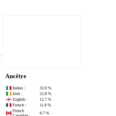
Ancêtre
Italian :
32.6 %
Irish :
22.8 %
English :
12.7 %
French :
11.8 %
French
8.7 %
Canadian :