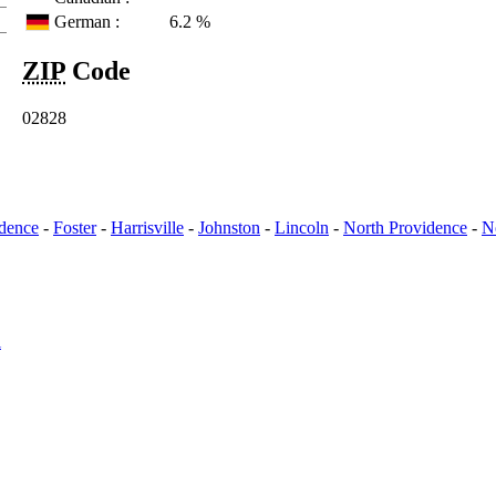
German :
6.2 %
ZIP
Code
02828
idence
-
Foster
-
Harrisville
-
Johnston
-
Lincoln
-
North Providence
-
N
l