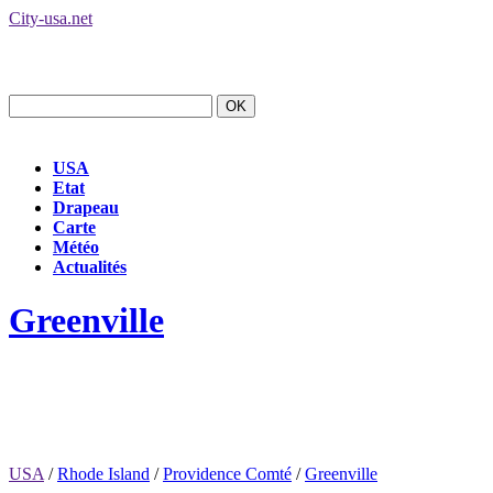
City-usa.net
USA
Etat
Drapeau
Carte
Météo
Actualités
Greenville
USA
/
Rhode Island
/
Providence Comté
/
Greenville