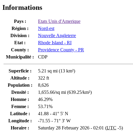
Informations
Pays :
Etats Unis d'Amerique
Région :
Nord-est
Division :
Nouvelle Angleterre
Etat :
Rhode Island - RI
County :
Providence County - PR
Municipalité :
CDP
Superficie :
5.21 sq mi (13 km²)
Altitude :
322 ft
Population :
8,626
Densité :
1,655.66/sq mi (639.25/km²)
Homme :
46.29%
Femme :
53.71%
Latitude :
41.88 - 41° 5' N
Longitude :
-71.55 - 71° 3' W
Horaire :
Saturday 28 February 2026 - 02:01 (
UTC
-5)