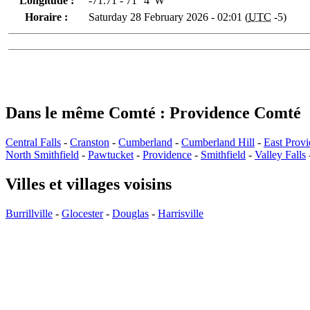
Longitude :
-71.71 - 71° 4' W
Horaire :
Saturday 28 February 2026 - 02:01 (
UTC
-5)
Dans le même Comté : Providence Comté
Central Falls
-
Cranston
-
Cumberland
-
Cumberland Hill
-
East Prov
North Smithfield
-
Pawtucket
-
Providence
-
Smithfield
-
Valley Falls
Villes et villages voisins
Burrillville
-
Glocester
-
Douglas
-
Harrisville