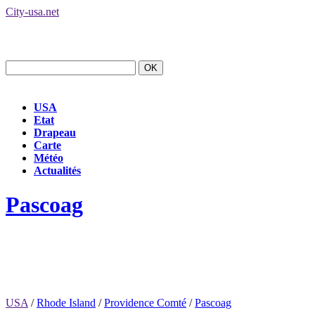
City-usa.net
USA
Etat
Drapeau
Carte
Météo
Actualités
Pascoag
USA
/
Rhode Island
/
Providence Comté
/
Pascoag