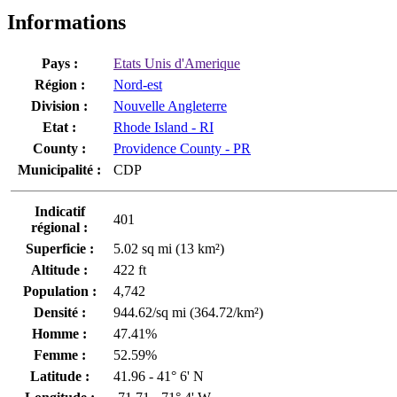
Informations
Pays :
Etats Unis d'Amerique
Région :
Nord-est
Division :
Nouvelle Angleterre
Etat :
Rhode Island - RI
County :
Providence County - PR
Municipalité :
CDP
Indicatif
401
régional :
Superficie :
5.02 sq mi (13 km²)
Altitude :
422 ft
Population :
4,742
Densité :
944.62/sq mi (364.72/km²)
Homme :
47.41%
Femme :
52.59%
Latitude :
41.96 - 41° 6' N