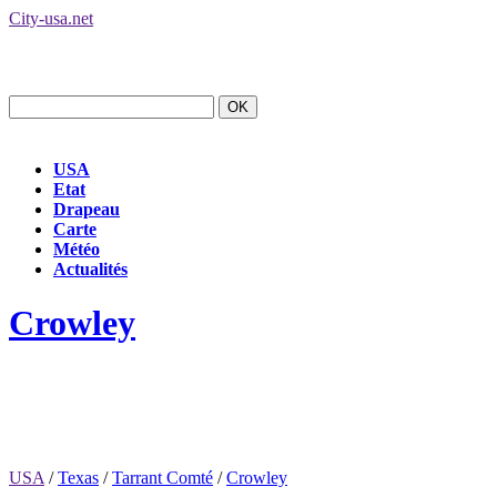
City-usa.net
USA
Etat
Drapeau
Carte
Météo
Actualités
Crowley
USA
/
Texas
/
Tarrant Comté
/
Crowley