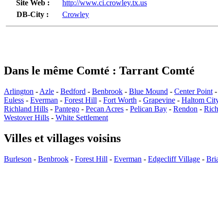
Site Web :
http://www.ci.crowley.tx.us
DB-City :
Crowley
Dans le même Comté : Tarrant Comté
Arlington
-
Azle
-
Bedford
-
Benbrook
-
Blue Mound
-
Center Point
Euless
-
Everman
-
Forest Hill
-
Fort Worth
-
Grapevine
-
Haltom Cit
Richland Hills
-
Pantego
-
Pecan Acres
-
Pelican Bay
-
Rendon
-
Rich
Westover Hills
-
White Settlement
Villes et villages voisins
Burleson
-
Benbrook
-
Forest Hill
-
Everman
-
Edgecliff Village
-
Bri