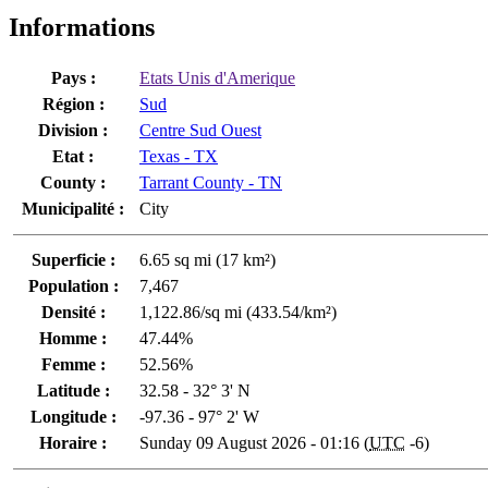
Informations
Pays :
Etats Unis d'Amerique
Région :
Sud
Division :
Centre Sud Ouest
Etat :
Texas - TX
County :
Tarrant County - TN
Municipalité :
City
Superficie :
6.65 sq mi (17 km²)
Population :
7,467
Densité :
1,122.86/sq mi (433.54/km²)
Homme :
47.44%
Femme :
52.56%
Latitude :
32.58 - 32° 3' N
Longitude :
-97.36 - 97° 2' W
Horaire :
Sunday 09 August 2026 - 01:16 (
UTC
-6)