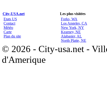
City-USA.net
Les plus visitées
Etats US
Forks, WA
Contact
Los Angeles, CA
Météo
New York, NY
Carte
Kearney, NE
Plan du site
Alabaster, AL
North Platte, NE
© 2026 - City-usa.net - Vill
d'Amerique