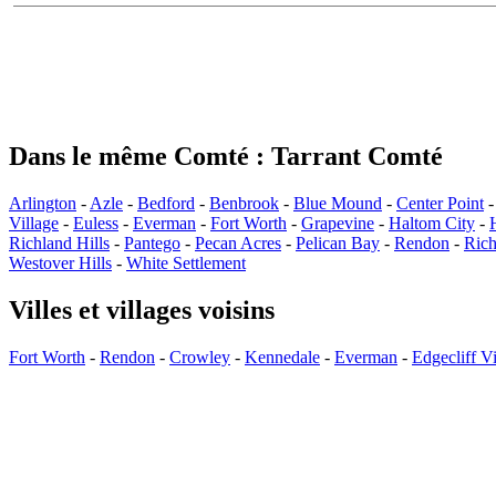
Dans le même Comté : Tarrant Comté
Arlington
-
Azle
-
Bedford
-
Benbrook
-
Blue Mound
-
Center Point
Village
-
Euless
-
Everman
-
Fort Worth
-
Grapevine
-
Haltom City
-
Richland Hills
-
Pantego
-
Pecan Acres
-
Pelican Bay
-
Rendon
-
Rich
Westover Hills
-
White Settlement
Villes et villages voisins
Fort Worth
-
Rendon
-
Crowley
-
Kennedale
-
Everman
-
Edgecliff Vi