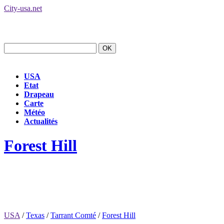
City-usa.net
USA
Etat
Drapeau
Carte
Météo
Actualités
Forest Hill
USA
/
Texas
/
Tarrant Comté
/
Forest Hill