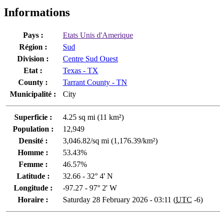
Informations
Pays :
Etats Unis d'Amerique
Région :
Sud
Division :
Centre Sud Ouest
Etat :
Texas - TX
County :
Tarrant County - TN
Municipalité :
City
Superficie :
4.25 sq mi (11 km²)
Population :
12,949
Densité :
3,046.82/sq mi (1,176.39/km²)
Homme :
53.43%
Femme :
46.57%
Latitude :
32.66 - 32° 4' N
Longitude :
-97.27 - 97° 2' W
Horaire :
Saturday 28 February 2026 - 03:11 (
UTC
-6)