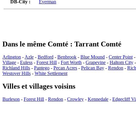
DB-City :
Everman
Dans le même Comté : Tarrant Comté
Arlington
-
Azle
-
Bedford
-
Benbrook
-
Blue Mound
-
Center Point
Village
-
Euless
-
Forest Hill
-
Fort Worth
-
Grapevine
-
Haltom City
Richland Hills
-
Pantego
-
Pecan Acres
-
Pelican Bay
-
Rendon
-
Rich
Westover Hills
-
White Settlement
Villes et villages voisins
Burleson
-
Forest Hill
-
Rendon
-
Crowley
-
Kennedale
-
Edgecliff Vi