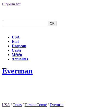
City-usa.net
USA
Etat
Drapeau
Carte
Météo
Actualités
Everman
USA
/
Texas
/
Tarrant Comté
/
Everman