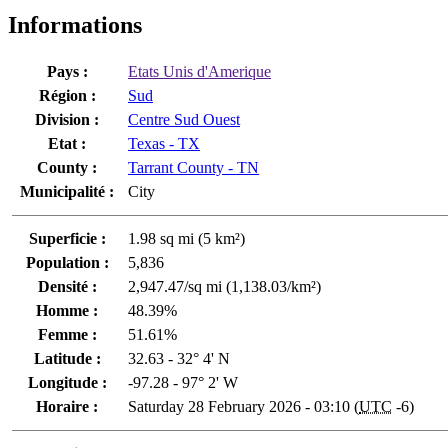
Informations
Pays :
Etats Unis d'Amerique
Région :
Sud
Division :
Centre Sud Ouest
Etat :
Texas - TX
County :
Tarrant County - TN
Municipalité :
City
Superficie :
1.98 sq mi (5 km²)
Population :
5,836
Densité :
2,947.47/sq mi (1,138.03/km²)
Homme :
48.39%
Femme :
51.61%
Latitude :
32.63 - 32° 4' N
Longitude :
-97.28 - 97° 2' W
Horaire :
Saturday 28 February 2026 - 03:10 (
UTC
-6)