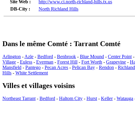
Site Web :
http://www.ci.north-richland-hills.tx.us
DB-City :
North Richland Hills
Dans le même Comté : Tarrant Comté
Arlington
-
Azle
-
Bedford
-
Benbrook
-
Blue Mound
-
Center Point
Village
-
Euless
-
Everman
-
Forest Hill
-
Fort Worth
-
Grapevine
-
Ha
Mansfield
-
Pantego
-
Pecan Acres
-
Pelican Bay
-
Rendon
-
Richland
Hills
-
White Settlement
Villes et villages voisins
Northeast Tarrant
-
Bedford
-
Haltom City
-
Hurst
-
Keller
-
Watauga