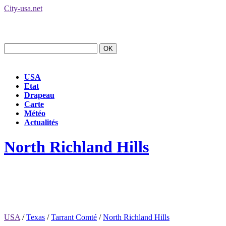
City-usa.net
USA
Etat
Drapeau
Carte
Météo
Actualités
North Richland Hills
USA
/
Texas
/
Tarrant Comté
/
North Richland Hills