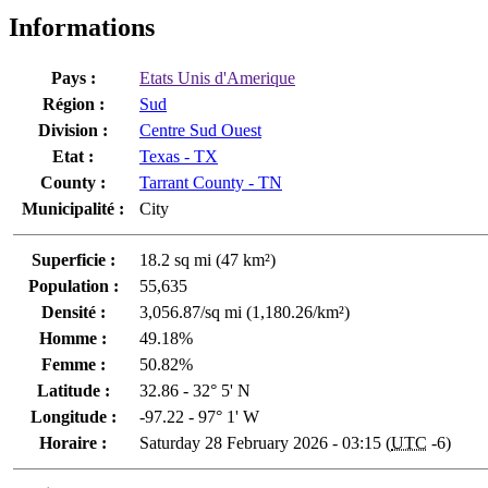
Informations
Pays :
Etats Unis d'Amerique
Région :
Sud
Division :
Centre Sud Ouest
Etat :
Texas - TX
County :
Tarrant County - TN
Municipalité :
City
Superficie :
18.2 sq mi (47 km²)
Population :
55,635
Densité :
3,056.87/sq mi (1,180.26/km²)
Homme :
49.18%
Femme :
50.82%
Latitude :
32.86 - 32° 5' N
Longitude :
-97.22 - 97° 1' W
Horaire :
Saturday 28 February 2026 - 03:15 (
UTC
-6)