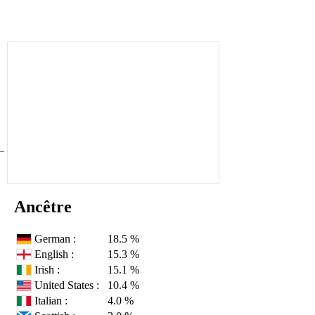
Ancêtre
German :
18.5 %
English :
15.3 %
Irish :
15.1 %
United States :
10.4 %
Italian :
4.0 %