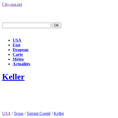
City-usa.net
USA
Etat
Drapeau
Carte
Météo
Actualités
Keller
USA
/
Texas
/
Tarrant Comté
/
Keller