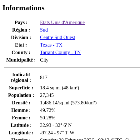
Informations
Pays :
Etats Unis d'Amerique
Région :
Sud
Division :
Centre Sud Ouest
Etat :
Texas - TX
County :
Tarrant County - TN
Municipalité :
City
Indicatif
817
régional :
Superficie :
18.4 sq mi (48 km²)
Population :
27,345
Densité :
1,486.14/sq mi (573.80/km²)
Homme :
49.72%
Femme :
50.28%
Latitude :
32.93 - 32° 6' N
Longitude :
-97.24 - 97° 1' W