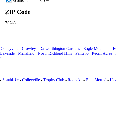
Scottish :
3.0 %
ZIP
Code
76248
-
Colleyville
-
Crowley
-
Dalworthington Gardens
-
Eagle Mountain
-
E
Lakeside
-
Mansfield
-
North Richland Hills
-
Pantego
-
Pecan Acres
-
ent
-
Southlake
-
Colleyville
-
Trophy Club
-
Roanoke
-
Blue Mound
-
Has