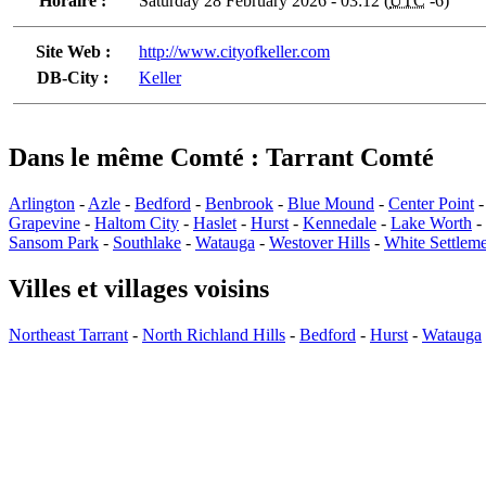
Horaire :
Saturday 28 February 2026 - 03:12 (
UTC
-6)
Site Web :
http://www.cityofkeller.com
DB-City :
Keller
Dans le même Comté : Tarrant Comté
Arlington
-
Azle
-
Bedford
-
Benbrook
-
Blue Mound
-
Center Point
Grapevine
-
Haltom City
-
Haslet
-
Hurst
-
Kennedale
-
Lake Worth
-
Sansom Park
-
Southlake
-
Watauga
-
Westover Hills
-
White Settlem
Villes et villages voisins
Northeast Tarrant
-
North Richland Hills
-
Bedford
-
Hurst
-
Watauga