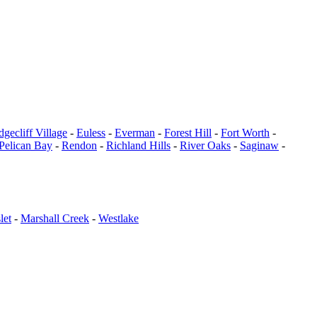
dgecliff Village
-
Euless
-
Everman
-
Forest Hill
-
Fort Worth
-
Pelican Bay
-
Rendon
-
Richland Hills
-
River Oaks
-
Saginaw
-
let
-
Marshall Creek
-
Westlake